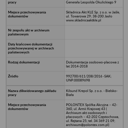
Generała Leopolda Okulickiego 9
Składnica Akt KLE Sp. z o.o. w Jaśle,
ul. Towarowa 29; 38-200 Jasło
www.skladnicaaktkle.pl
Dokumentacja osobowo-placowa z
lat 2014-2018
992700/611/208/2016 -SAK;
UNP:00089698
Kilsund Krepol Sp. z o.o. - Bielsko-
Biała
POLONTEX Spółka Akcyjna – 42-
360, ul. Armii Krajowej 43 (
Archiwum akt osobowych i
płacowych – 42-202 Częstochowa,
ul. Rejtana 25; tel. 34 369 21 09;
archiwum@polontex.com.pl)