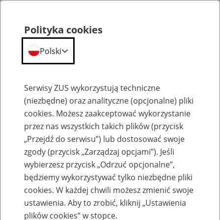
Polityka cookies
Polski
Menu
Szukaj
Serwisy ZUS wykorzystują techniczne
(niezbędne) oraz analityczne (opcjonalne) pliki
cookies. Możesz zaakceptować wykorzystanie
Emerytury
przez nas wszystkich takich plików (przycisk
„Przejdź do serwisu”) lub dostosować swoje
zgody (przycisk „Zarządzaj opcjami”). Jeśli
wybierzesz przycisk „Odrzuć opcjonalne”,
będziemy wykorzystywać tylko niezbędne pliki
Baza zlikwidowanych lub
cookies. W każdej chwili możesz zmienić swoje
przekształconych zakładów pracy
ustawienia. Aby to zrobić, kliknij „Ustawienia
plików cookies” w stopce.