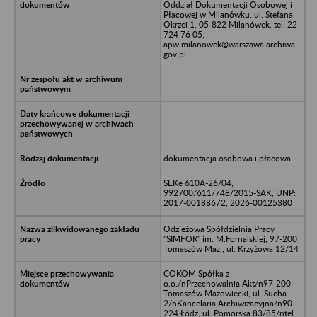
Oddział Dokumentacji Osobowej i
Płacowej w Milanówku, ul. Stefana
Okrzei 1, 05-822 Milanówek, tel. 22
724 76 05,
apw.milanowek@warszawa.archiwa.
gov.pl
dokumentacja osobowa i płacowa
SEKe 610A-26/04;
992700/611/748/2015-SAK, UNP:
2017-00188672, 2026-00125380
Odzieżowa Spółdzielnia Pracy
"SIMFOR" im. M.Fornalskiej, 97-200
Tomaszów Maz., ul. Krzyżowa 12/14
COKOM Spółka z
o.o./nPrzechowalnia Akt/n97-200
Tomaszów Mazowiecki, ul. Sucha
2/nKancelaria Archiwizacyjna/n90-
224 Łódź, ul. Pomorska 83/85/ntel.