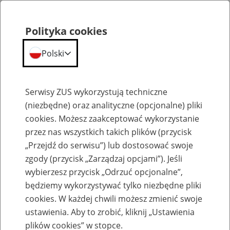
Polityka cookies
Polski
Menu
Szukaj
Serwisy ZUS wykorzystują techniczne
(niezbędne) oraz analityczne (opcjonalne) pliki
cookies. Możesz zaakceptować wykorzystanie
Emerytury
przez nas wszystkich takich plików (przycisk
„Przejdź do serwisu”) lub dostosować swoje
zgody (przycisk „Zarządzaj opcjami”). Jeśli
wybierzesz przycisk „Odrzuć opcjonalne”,
będziemy wykorzystywać tylko niezbędne pliki
Baza zlikwidowanych lub
cookies. W każdej chwili możesz zmienić swoje
przekształconych zakładów pracy
ustawienia. Aby to zrobić, kliknij „Ustawienia
plików cookies” w stopce.