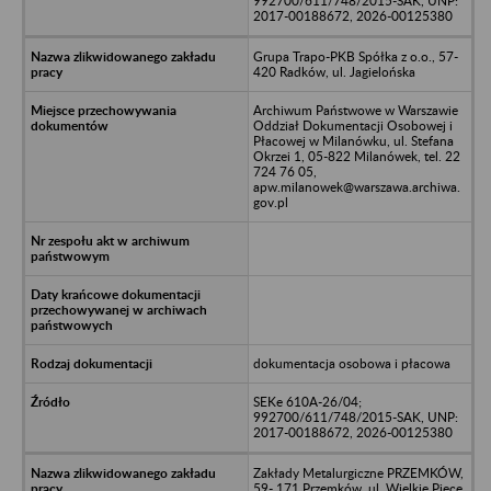
992700/611/748/2015-SAK, UNP:
2017-00188672, 2026-00125380
Grupa Trapo-PKB Spółka z o.o., 57-
420 Radków, ul. Jagielońska
Archiwum Państwowe w Warszawie
Oddział Dokumentacji Osobowej i
Płacowej w Milanówku, ul. Stefana
Okrzei 1, 05-822 Milanówek, tel. 22
724 76 05,
apw.milanowek@warszawa.archiwa.
gov.pl
dokumentacja osobowa i płacowa
SEKe 610A-26/04;
992700/611/748/2015-SAK, UNP:
2017-00188672, 2026-00125380
Zakłady Metalurgiczne PRZEMKÓW,
59- 171 Przemków, ul. Wielkie Piece