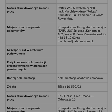
Poltex W S.A, wcześniej ZPB
im.J..Marchlewskiego "Poltex",
"Pamatex" S.A., Pabianice, ul.Grota
Roweckiego
Kompleksowe Usługi Archiwizacyjne
"TABULUS" Sp. z o.o.,Konopnica
102, 96- 200 Rawa Mazowieckael. 0-
468 13 12 03/ne-
mail:biuro@tabulus.com.pl.
dokumentacja osobowa i płacowa
SEke 610-530/03
EKS-FIN sp. z o.o., Marki ul.
Odrowąża 16
Kompleksowe Usługi Archiwizacyjne
"TABULUS" Sp. z o.o., Reginów 96,