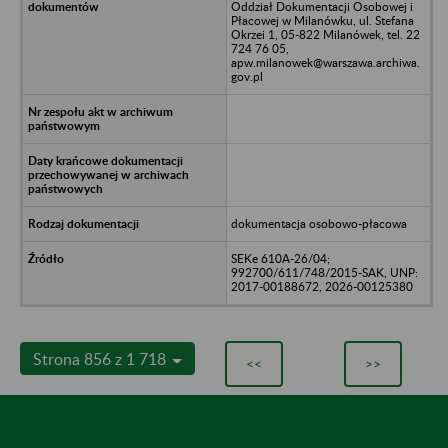
Oddział Dokumentacji Osobowej i
Płacowej w Milanówku, ul. Stefana
Okrzei 1, 05-822 Milanówek, tel. 22
724 76 05,
apw.milanowek@warszawa.archiwa.
gov.pl
dokumentacja osobowo-płacowa
SEKe 610A-26/04;
992700/611/748/2015-SAK, UNP:
2017-00188672, 2026-00125380
Strona 856 z 1 718
<<
>>