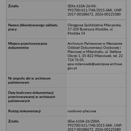
SEKe 610A-26/04;
992700/611/748/2015-SAK, UNP:
2017-00188672, 2026-00125380
Okręgowa Spółdzielnia Mleczarska,
57-320 Bystrzyca Kłodzka, ul.
Kłodzka 14
Archiwum Państwowe w Warszawie
Oddział Dokumentacji Osobowej i
Płacowej w Milanówku, ul. Stefana
Okrzei 1, 05-822 Milanówek, tel. 22
724 76 05,
apw.milanowek@warszawa.archiwa.
gov.pl
osobowo-płacowa
SEke 610A-26/2004;
992700/611/748/2015-SAK, UNP:
2017-00188672, 2026-00125380