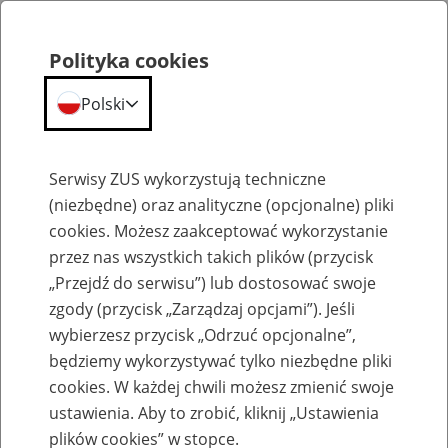
Polityka cookies
Polski
Menu
Szukaj
Serwisy ZUS wykorzystują techniczne
(niezbędne) oraz analityczne (opcjonalne) pliki
cookies. Możesz zaakceptować wykorzystanie
Emerytury
przez nas wszystkich takich plików (przycisk
„Przejdź do serwisu”) lub dostosować swoje
zgody (przycisk „Zarządzaj opcjami”). Jeśli
wybierzesz przycisk „Odrzuć opcjonalne”,
będziemy wykorzystywać tylko niezbędne pliki
Baza zlikwidowanych lub
cookies. W każdej chwili możesz zmienić swoje
przekształconych zakładów pracy
ustawienia. Aby to zrobić, kliknij „Ustawienia
plików cookies” w stopce.