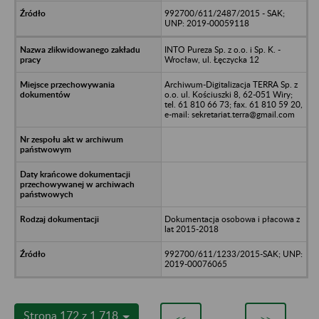
992700/611/2487/2015 - SAK;
UNP: 2019-00059118
INTO Pureza Sp. z o.o. i Sp. K. -
Wrocław, ul. Łęczycka 12
Archiwum-Digitalizacja TERRA Sp. z
o.o. ul. Kościuszki 8, 62-051 Wiry;
tel. 61 810 66 73; fax. 61 810 59 20,
e-mail: sekretariat.terra@gmail.com
Dokumentacja osobowa i płacowa z
lat 2015-2018
992700/611/1233/2015-SAK; UNP:
2019-00076065
Strona 172 z 1 718
<<
>>