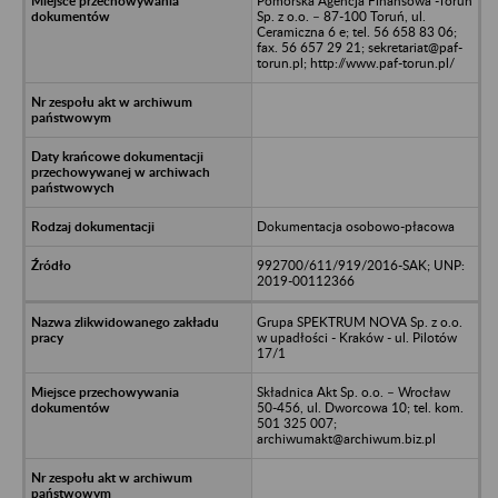
Pomorska Agencja Finansowa -Toruń
Sp. z o.o. – 87-100 Toruń, ul.
Ceramiczna 6 e; tel. 56 658 83 06;
fax. 56 657 29 21; sekretariat@paf-
torun.pl; http://www.paf-torun.pl/
Dokumentacja osobowo-płacowa
992700/611/919/2016-SAK; UNP:
2019-00112366
Grupa SPEKTRUM NOVA Sp. z o.o.
w upadłości - Kraków - ul. Pilotów
17/1
Składnica Akt Sp. o.o. – Wrocław
50-456, ul. Dworcowa 10; tel. kom.
501 325 007;
archiwumakt@archiwum.biz.pl