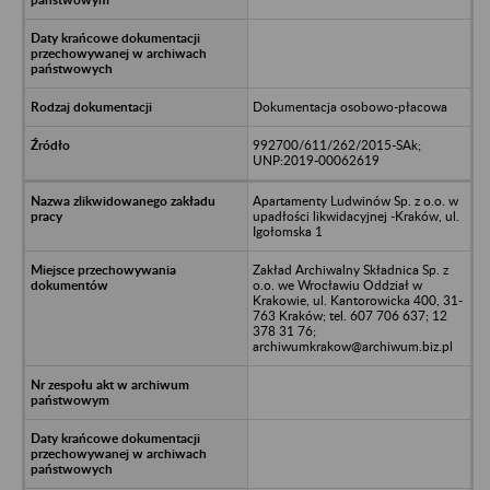
Dokumentacja osobowo-płacowa
992700/611/262/2015-SAk;
UNP:2019-00062619
Apartamenty Ludwinów Sp. z o.o. w
upadłości likwidacyjnej -Kraków, ul.
Igołomska 1
Zakład Archiwalny Składnica Sp. z
o.o. we Wrocławiu Oddział w
Krakowie, ul. Kantorowicka 400, 31-
763 Kraków; tel. 607 706 637; 12
378 31 76;
archiwumkrakow@archiwum.biz.pl