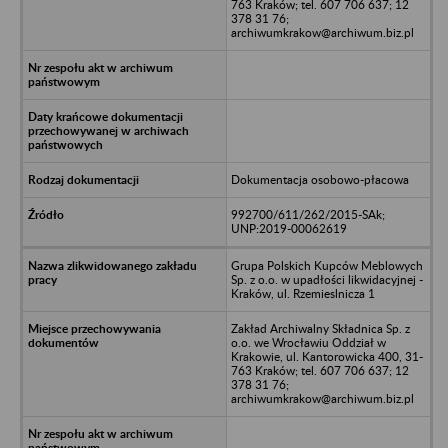
763 Kraków; tel. 607 706 637; 12
378 31 76;
archiwumkrakow@archiwum.biz.pl
Dokumentacja osobowo-płacowa
992700/611/262/2015-SAk;
UNP:2019-00062619
Grupa Polskich Kupców Meblowych
Sp. z o.o. w upadłości likwidacyjnej -
Kraków, ul. Rzemieslnicza 1
Zakład Archiwalny Składnica Sp. z
o.o. we Wrocławiu Oddział w
Krakowie, ul. Kantorowicka 400, 31-
763 Kraków; tel. 607 706 637; 12
378 31 76;
archiwumkrakow@archiwum.biz.pl