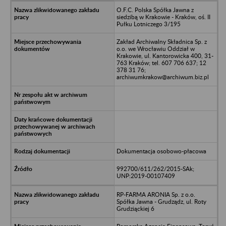
O.F.C. Polska Spółka Jawna z
siedzibą w Krakowie - Kraków, oś. II
Pułku Lotniczego 3/195
Zakład Archiwalny Składnica Sp. z
o.o. we Wrocławiu Oddział w
Krakowie, ul. Kantorowicka 400, 31-
763 Kraków; tel. 607 706 637; 12
378 31 76;
archiwumkrakow@archiwum.biz.pl
Dokumentacja osobowo-płacowa
992700/611/262/2015-SAk;
UNP:2019-00107409
RP-FARMA ARONIA Sp. z o.o.
Spółka Jawna - Grudządz, ul. Roty
Grudziąckiej 6