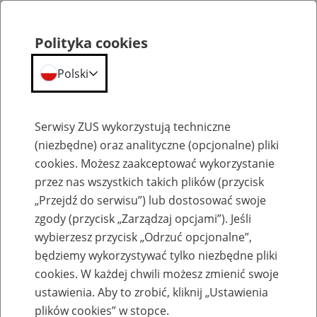
Polityka cookies
Polski
Menu
Szukaj
Serwisy ZUS wykorzystują techniczne
(niezbędne) oraz analityczne (opcjonalne) pliki
cookies. Możesz zaakceptować wykorzystanie
Emerytury
przez nas wszystkich takich plików (przycisk
„Przejdź do serwisu”) lub dostosować swoje
zgody (przycisk „Zarządzaj opcjami”). Jeśli
wybierzesz przycisk „Odrzuć opcjonalne”,
będziemy wykorzystywać tylko niezbędne pliki
Baza zlikwidowanych lub
cookies. W każdej chwili możesz zmienić swoje
przekształconych zakładów pracy
ustawienia. Aby to zrobić, kliknij „Ustawienia
plików cookies” w stopce.