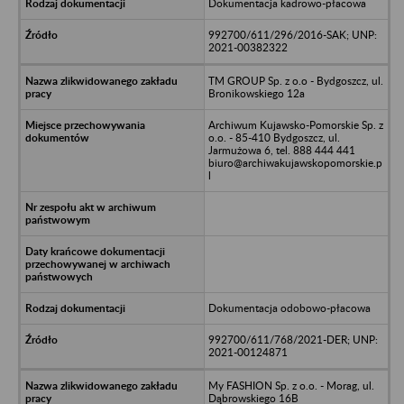
Dokumentacja kadrowo-płacowa
992700/611/296/2016-SAK; UNP:
2021-00382322
TM GROUP Sp. z o.o - Bydgoszcz, ul.
Bronikowskiego 12a
Archiwum Kujawsko-Pomorskie Sp. z
o.o. - 85-410 Bydgoszcz, ul.
Jarmużowa 6, tel. 888 444 441
biuro@archiwakujawskopomorskie.p
l
Dokumentacja odobowo-płacowa
992700/611/768/2021-DER; UNP:
2021-00124871
My FASHION Sp. z o.o. - Morag, ul.
Dąbrowskiego 16B