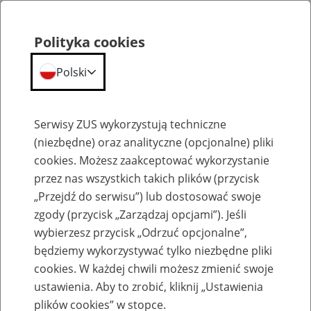
Polityka cookies
Polski
Menu
Szukaj
Serwisy ZUS wykorzystują techniczne
(niezbędne) oraz analityczne (opcjonalne) pliki
cookies. Możesz zaakceptować wykorzystanie
Emerytury
przez nas wszystkich takich plików (przycisk
„Przejdź do serwisu”) lub dostosować swoje
zgody (przycisk „Zarządzaj opcjami”). Jeśli
wybierzesz przycisk „Odrzuć opcjonalne”,
będziemy wykorzystywać tylko niezbędne pliki
Baza zlikwidowanych lub
cookies. W każdej chwili możesz zmienić swoje
przekształconych zakładów pracy
ustawienia. Aby to zrobić, kliknij „Ustawienia
plików cookies” w stopce.