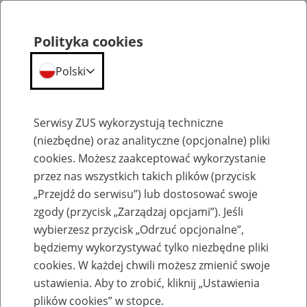
Polityka cookies
Polski
Menu
Szukaj
Serwisy ZUS wykorzystują techniczne
(niezbędne) oraz analityczne (opcjonalne) pliki
cookies. Możesz zaakceptować wykorzystanie
Emerytury
przez nas wszystkich takich plików (przycisk
„Przejdź do serwisu”) lub dostosować swoje
zgody (przycisk „Zarządzaj opcjami”). Jeśli
wybierzesz przycisk „Odrzuć opcjonalne”,
będziemy wykorzystywać tylko niezbędne pliki
Baza zlikwidowanych lub
cookies. W każdej chwili możesz zmienić swoje
przekształconych zakładów pracy
ustawienia. Aby to zrobić, kliknij „Ustawienia
plików cookies” w stopce.