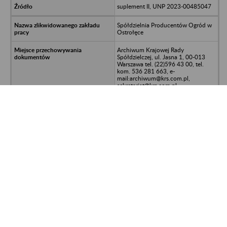
suplement II, UNP 2023-00485047
Spółdzielnia Producentów Ogród w
Ostrołęce
Archiwum Krajowej Rady
Spółdzielczej, ul. Jasna 1, 00-013
Warszawa tel. (22)596 43 00, tel.
kom. 536 281 663, e-
mail:archiwum@krs.com.pl,
sekretariat@krs.com.pl
akta osobowo-płacowe
suplement II, UNP 2023-00485047
Specjalistyczna Spółdzielnia Pracy
Skarbiec w Warszawie ul. Strzelecka
30/32