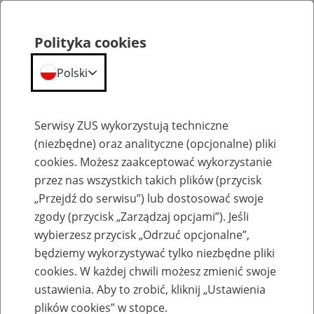
Polityka cookies
Polski
Menu
Szukaj
Serwisy ZUS wykorzystują techniczne
(niezbędne) oraz analityczne (opcjonalne) pliki
cookies. Możesz zaakceptować wykorzystanie
Emerytury
przez nas wszystkich takich plików (przycisk
„Przejdź do serwisu”) lub dostosować swoje
zgody (przycisk „Zarządzaj opcjami”). Jeśli
wybierzesz przycisk „Odrzuć opcjonalne”,
będziemy wykorzystywać tylko niezbędne pliki
Baza zlikwidowanych lub
cookies. W każdej chwili możesz zmienić swoje
przekształconych zakładów pracy
ustawienia. Aby to zrobić, kliknij „Ustawienia
plików cookies” w stopce.