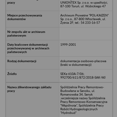
UNIONTEX Sp. z o.o. w upadłości,
87-100 Toruń, ul. Wybickiego 47
Archiwum Prywatne "POL-KAIZEN"
Sp. z o.o., 87-800 Włocławek, ul.
Żytnia 2F; tel.: 54 233-16-57
1999-2001
dokumentacja osobowo-płacowa
(braki w dokumentacji)
SEKe 610A-7/06;
992700/611/872/2018-SAK-WJ
Spółdzielnia Pracy Remontowo-
Budowlana w Sanoku, ul.
Rymanowska 34, Sanok
;wcześniejsze nazwy Spółdzielnia
Pracy Remontowo-Konserwacyjna
"Wspólnota", Spółdzielnia Pracy
Robót Hydrogeologicznych
"Hydrobud"