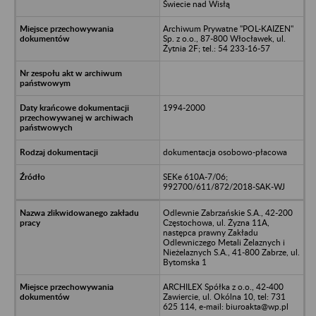
Świecie nad Wisłą
Archiwum Prywatne "POL-KAIZEN"
Sp. z o.o., 87-800 Włocławek, ul.
Żytnia 2F; tel.: 54 233-16-57
1994-2000
dokumentacja osobowo-płacowa
SEKe 610A-7/06;
992700/611/872/2018-SAK-WJ
Odlewnie Zabrzańskie S.A., 42-200
Częstochowa, ul. Żyzna 11A,
następca prawny Zakładu
Odlewniczego Metali Żelaznych i
Nieżelaznych S.A., 41-800 Zabrze, ul.
Bytomska 1
ARCHILEX Spółka z o.o., 42-400
Zawiercie, ul. Okólna 10, tel: 731
625 114, e-mail: biuroakta@wp.pl