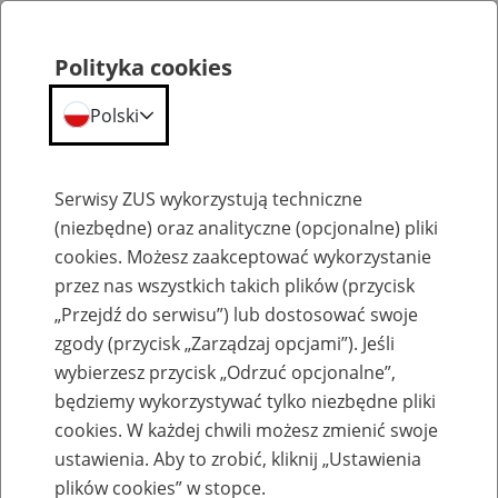
Polityka cookies
Polski
Menu
Szukaj
Serwisy ZUS wykorzystują techniczne
(niezbędne) oraz analityczne (opcjonalne) pliki
cookies. Możesz zaakceptować wykorzystanie
Emerytury
przez nas wszystkich takich plików (przycisk
„Przejdź do serwisu”) lub dostosować swoje
zgody (przycisk „Zarządzaj opcjami”). Jeśli
wybierzesz przycisk „Odrzuć opcjonalne”,
będziemy wykorzystywać tylko niezbędne pliki
Baza zlikwidowanych lub
cookies. W każdej chwili możesz zmienić swoje
przekształconych zakładów pracy
ustawienia. Aby to zrobić, kliknij „Ustawienia
plików cookies” w stopce.