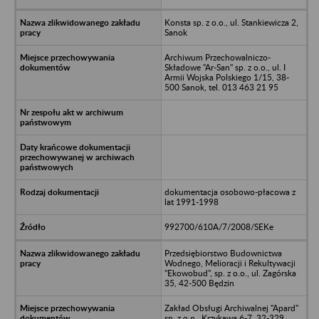
Konsta sp. z o.o., ul. Stankiewicza 2,
Sanok
Archiwum Przechowalniczo-
Składowe "Ar-San" sp. z o.o., ul. I
Armii Wojska Polskiego 1/15, 38-
500 Sanok, tel. 013 463 21 95
dokumentacja osobowo-płacowa z
lat 1991-1998
992700/610A/7/2008/SEKe
Przedsiębiorstwo Budownictwa
Wodnego, Melioracji i Rekultywacji
"Ekowobud", sp. z o.o., ul. Zagórska
35, 42-500 Będzin
Zakład Obsługi Archiwalnej "Apard"
sp. z o.o., Krzykawa 6-7, 32-329