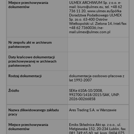
ULMEX ARCHIWUM Sp. z o.o. e-
mail: biuro@ulmex.eu, tel. +48 62
736 11 20, www.ulmex.euSpółka
Doradztwa Podatkowego ULMEX
Sp. zo.o. 63-400 Ostrów
Wielkopolski ul. Zielona 14./ntel/fax
+48 62 7360036;/ne-
mail:ulmex@ulmex.com.pl
dokumentacja osobowo-płacowa z
lat 1992-2007
SEKe 610A-10/2008,
992700/1418/2015/SAK, UNP:
2026-00266858
Ares Trading S.A. w Warszawie
Emiks Składnica Akt sp. z o.o., ul.
Mełgiewska 152, 20-234 Lublin, fax
081 749 65 60, tel. kom. 0604 075