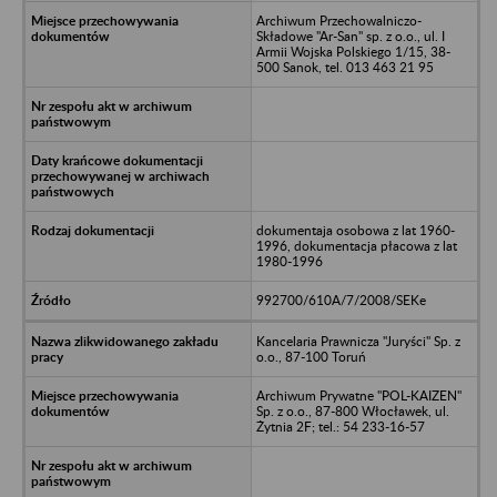
Archiwum Przechowalniczo-
Składowe "Ar-San" sp. z o.o., ul. I
Armii Wojska Polskiego 1/15, 38-
500 Sanok, tel. 013 463 21 95
dokumentaja osobowa z lat 1960-
1996, dokumentacja płacowa z lat
1980-1996
992700/610A/7/2008/SEKe
Kancelaria Prawnicza "Juryści" Sp. z
o.o., 87-100 Toruń
Archiwum Prywatne "POL-KAIZEN"
Sp. z o.o., 87-800 Włocławek, ul.
Żytnia 2F; tel.: 54 233-16-57