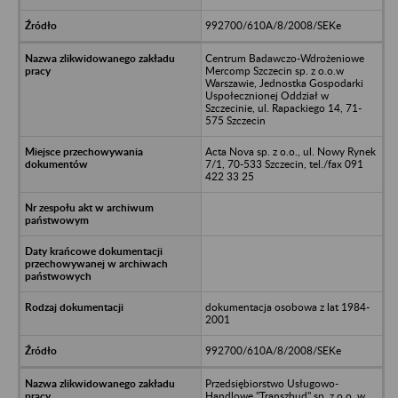
992700/610A/8/2008/SEKe
Centrum Badawczo-Wdrożeniowe
Mercomp Szczecin sp. z o.o.w
Warszawie, Jednostka Gospodarki
Uspołecznionej Oddział w
Szczecinie, ul. Rapackiego 14, 71-
575 Szczecin
Acta Nova sp. z o.o., ul. Nowy Rynek
7/1, 70-533 Szczecin, tel./fax 091
422 33 25
dokumentacja osobowa z lat 1984-
2001
992700/610A/8/2008/SEKe
Przedsiębiorstwo Usługowo-
Handlowe "Transzbud" sp. z o.o. w