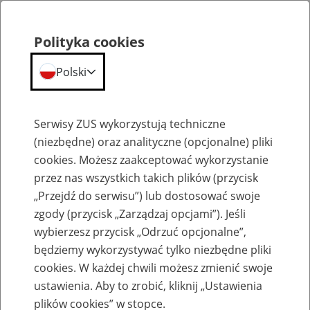
Polityka cookies
Polski
Menu
Szukaj
Serwisy ZUS wykorzystują techniczne
(niezbędne) oraz analityczne (opcjonalne) pliki
cookies. Możesz zaakceptować wykorzystanie
Emerytury
przez nas wszystkich takich plików (przycisk
„Przejdź do serwisu”) lub dostosować swoje
zgody (przycisk „Zarządzaj opcjami”). Jeśli
wybierzesz przycisk „Odrzuć opcjonalne”,
będziemy wykorzystywać tylko niezbędne pliki
Baza zlikwidowanych lub
cookies. W każdej chwili możesz zmienić swoje
przekształconych zakładów pracy
ustawienia. Aby to zrobić, kliknij „Ustawienia
plików cookies” w stopce.