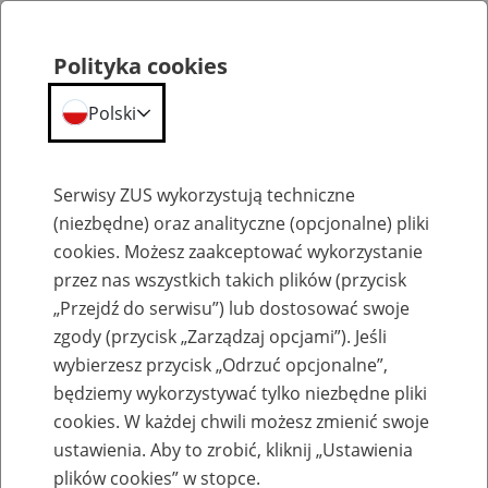
Polityka cookies
Polski
Menu
Szukaj
Serwisy ZUS wykorzystują techniczne
(niezbędne) oraz analityczne (opcjonalne) pliki
cookies. Możesz zaakceptować wykorzystanie
Emerytury
przez nas wszystkich takich plików (przycisk
„Przejdź do serwisu”) lub dostosować swoje
zgody (przycisk „Zarządzaj opcjami”). Jeśli
wybierzesz przycisk „Odrzuć opcjonalne”,
będziemy wykorzystywać tylko niezbędne pliki
Baza zlikwidowanych lub
cookies. W każdej chwili możesz zmienić swoje
przekształconych zakładów pracy
ustawienia. Aby to zrobić, kliknij „Ustawienia
plików cookies” w stopce.