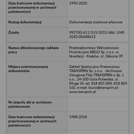
1990-2020
Dokumentacja osobowo-płacowa
992700/611/515/2015-SAK; UNP:
2020-00608613
Przedsiębiorstwo Wdrożeniowo-
Produkcyjne ARGO Sp. z o.o. w
likwidacji - Kraków, ul. Zabocie 39
Zakład Spedycyjno-Przewozowy
TRANSPRIN Sp. z.o.o. - Archiwum
Usługowe Filia TRANSPRIN-u Sp. z
o.o., 24-100 Góra Puławska, ul.
Długa 34, tel. 818 805 004; 818 805
162, e-mail: biuro@transprin.pl;
www.transprin.pl
1988-2018