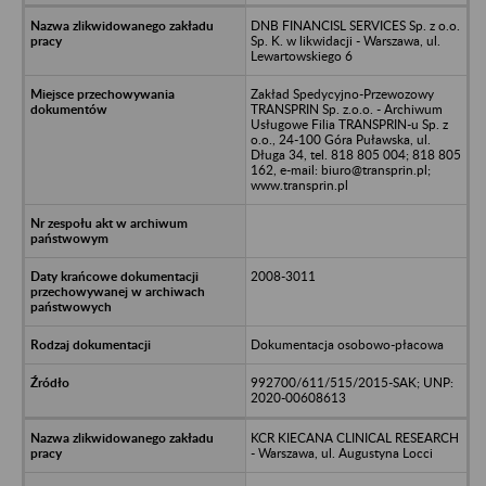
DNB FINANCISL SERVICES Sp. z o.o.
Sp. K. w likwidacji - Warszawa, ul.
Lewartowskiego 6
Zakład Spedycyjno-Przewozowy
TRANSPRIN Sp. z.o.o. - Archiwum
Usługowe Filia TRANSPRIN-u Sp. z
o.o., 24-100 Góra Puławska, ul.
Długa 34, tel. 818 805 004; 818 805
162, e-mail: biuro@transprin.pl;
www.transprin.pl
2008-3011
Dokumentacja osobowo-płacowa
992700/611/515/2015-SAK; UNP:
2020-00608613
KCR KIECANA CLINICAL RESEARCH
- Warszawa, ul. Augustyna Locci