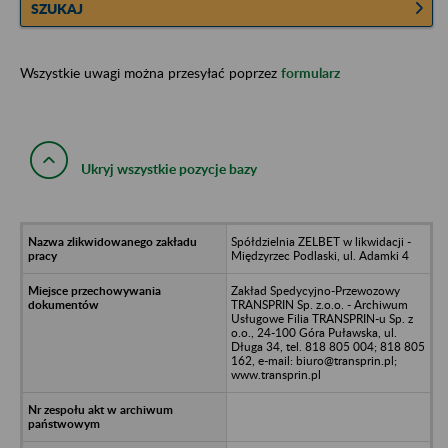
SZUKAJ
Wszystkie uwagi można przesyłać poprzez
formularz
Ukryj wszystkie pozycje bazy
Spółdzielnia ZELBET w likwidacji -
Międzyrzec Podlaski, ul. Adamki 4
Zakład Spedycyjno-Przewozowy
TRANSPRIN Sp. z.o.o. - Archiwum
Usługowe Filia TRANSPRIN-u Sp. z
o.o., 24-100 Góra Puławska, ul.
Długa 34, tel. 818 805 004; 818 805
162, e-mail: biuro@transprin.pl;
www.transprin.pl