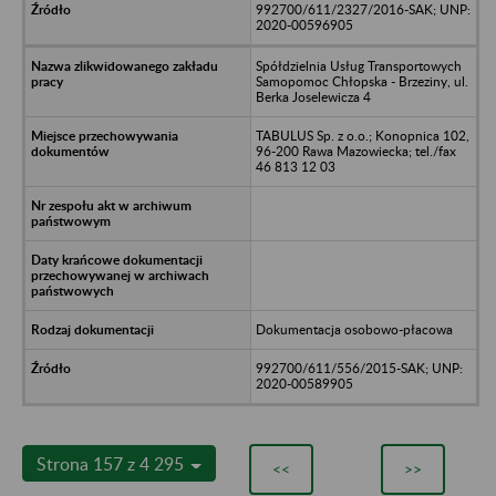
992700/611/2327/2016-SAK; UNP:
2020-00596905
Spółdzielnia Usług Transportowych
Samopomoc Chłopska - Brzeziny, ul.
Berka Joselewicza 4
TABULUS Sp. z o.o.; Konopnica 102,
96-200 Rawa Mazowiecka; tel./fax
46 813 12 03
Dokumentacja osobowo-płacowa
992700/611/556/2015-SAK; UNP:
2020-00589905
Strona 157 z 4 295
<<
>>