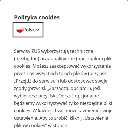
Polityka cookies
Polski
Menu
Szukaj
Serwisy ZUS wykorzystują techniczne
(niezbędne) oraz analityczne (opcjonalne) pliki
cookies. Możesz zaakceptować wykorzystanie
Emerytury
przez nas wszystkich takich plików (przycisk
„Przejdź do serwisu”) lub dostosować swoje
zgody (przycisk „Zarządzaj opcjami”). Jeśli
wybierzesz przycisk „Odrzuć opcjonalne”,
będziemy wykorzystywać tylko niezbędne pliki
Baza zlikwidowanych lub
cookies. W każdej chwili możesz zmienić swoje
przekształconych zakładów pracy
ustawienia. Aby to zrobić, kliknij „Ustawienia
plików cookies” w stopce.