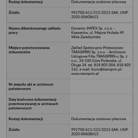
Dokumentacja osobowo-płacowa
992700/611/515/2015-SAK; UNP:
2020-00608613
Dynamic IMPEX Sp. z o.o. -
Ksawerów, ul. Majora Hubala 49,
Wola Zaradzyńska
Zakład Spedycyjno-Przewozowy
TRANSPRIN Sp. z.o.o. - Archiwum
Usługowe Filia TRANSPRIN-u Sp. z
o.o., 24-100 Góra Puławska, ul.
Długa 34, tel. 818 805 004; 818 805
162, e-mail: biuro@transprin.pl;
www.transprin.pl
Dokumentacja osobowo-płacowa
992700/611/515/2015-SAK; UNP:
2020-00608613