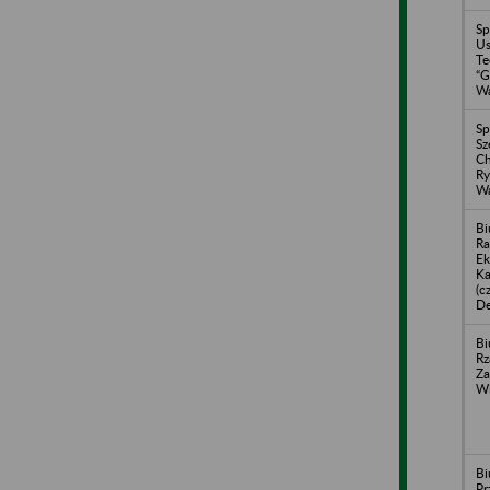
Sp
Us
Te
“G
Wa
Sp
S
Ch
Ry
Wą
Bi
Ra
Ek
Ka
(c
De
Bi
Rz
Za
Wi
Bi
Pr