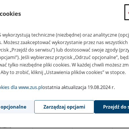
azwa
Miejsce
Nr zespołu akt w
Daty k
likwidowanego
przechowywania
archiwum
dokume
 cookies
akładu pracy
dokumentów
państwowym
przech
archiw
państw
 wykorzystują techniczne (niezbędne) oraz analityczne (opc
uro Planowania
Biuro Dyrektora
zestrzennego
Generalnego
es. Możesz zaakceptować wykorzystanie przez nas wszystkich 
aków /ostatnia
Małopolskiego
zwa Biuro Rozwoju
Urzędu
ycisk „Przejdź do serwisu”) lub dostosować swoje zgody (przy
akowa, ul.
Wojewódzkiego w
rdylewskiego 11/
Krakowie, ul.
opcjami”). Jeśli wybierzesz przycisk „Odrzuć opcjonalne”, bę
Basztowa 22, 31–156
Kraków
ać tylko niezbędne pliki cookies. W każdej chwili możesz zm
 Aby to zrobić, kliknij „Ustawienia plików cookies” w stopce.
uro Pełnomocnika
Ministerstwo
nistra Rolnictwa i
Rolnictwa i
spodarki
Gospodarki
wnościowej d/s
Żywnościowej
okies dla www.zus.pl
ostatnia aktualizacja 19.08.2024 r.
rogramów
ul.Wspólna 30 00-930
eracyjnych
Warszawa tel.623 20
rszawa
16, 623 20 17
 opcjonalne
Zarządzaj opcjami
Przejdź do 
uro Projektowo-
Archiwum Państwowe
472/I
1957-19
nstrukcyjne
m. st. Warszawy
półdzielnia Pracy,
spół Techniczny)
awdopodobnie w
rszawa