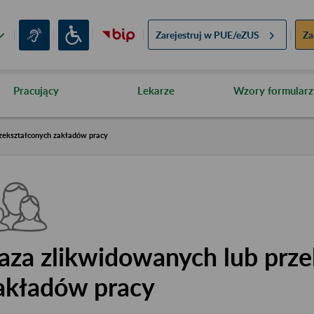
Zarejestruj w
PUE/eZUS
Za
Pracujący
Lekarze
Wzory formularz
zekształconych zakładów pracy
aza zlikwidowanych lub prze
akładów pracy