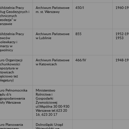
ółdzielnia Pracy
Archiwum Państwowe
450/I
1960-19
ług Geodezyjnych i
m. st. Warszawy
chnicznych
eodezja” w
rszawie
ółdzielnia Pracy
Archiwum Państwowe
855
1952-19
zewców
w Lublinie
1953
olewkarzy i
marzy w
wolnicy
uro Organizacji
Archiwum Państwowe
466/IV
1948-19
chunkowości
w Katowicach
spozytura w
towicach
zęściowo też
legatury)
uro Pełnomocnika
Ministerstwo
ądu d/s
Rolnictwa i
gospodarowania
Gospodarki
sły Warszawa
Żywnościowej
ul.Wspólna 30 00-930
Warszawa tel.623 20
16, 623 20 17
uro Planowania
Dolnośląski Urząd
zestrzennego
Wojewódzki we