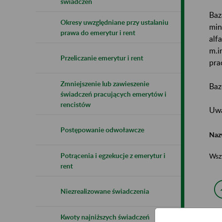
świadczeń
Baz
Okresy uwzględniane przy ustalaniu
min
prawa do emerytur i rent
alf
m.i
Przeliczanie emerytur i rent
pra
Zmniejszenie lub zawieszenie
Baz
świadczeń pracujących emerytów i
rencistów
Uwa
Postępowanie odwoławcze
Naz
Potrącenia i egzekucje z emerytur i
Wsz
rent
Niezrealizowane świadczenia
Kwoty najniższych świadczeń