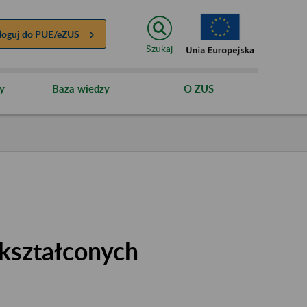
loguj do
PUE/eZUS
Szukaj
y
Baza wiedzy
O ZUS
kształconych