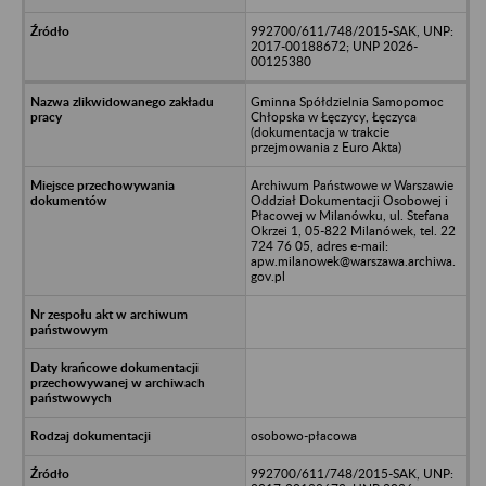
992700/611/748/2015-SAK, UNP:
2017-00188672; UNP 2026-
00125380
Gminna Spółdzielnia Samopomoc
Chłopska w Łęczycy, Łęczyca
(dokumentacja w trakcie
przejmowania z Euro Akta)
Archiwum Państwowe w Warszawie
Oddział Dokumentacji Osobowej i
Płacowej w Milanówku, ul. Stefana
Okrzei 1, 05-822 Milanówek, tel. 22
724 76 05, adres e-mail:
apw.milanowek@warszawa.archiwa.
gov.pl
osobowo-płacowa
992700/611/748/2015-SAK, UNP: