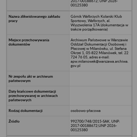
2017-00188672; UNP 2026-
00125380
Górnik Wałbrzych Kolarski Klub
Sportowy, Wałbrzych, al.
Wyyzwolenia 17A (dokumentacja w
trakcie porządkowania)
Archiwum Państwowe w Warszawie
Oddział Dokumentacji Osobowej i
Płacowej w Milanówku, ul. Stefana
Okrzei 1, 05-822 Milanówek, tel. 22
724 76 05, adres e-mail:
apw.milanowek@warszawa.archiwa.
gov.pl
osobowo-płacowa
992700/748/2015-SAK, UNP:
2017-00188672;UNP 2026-
00125380