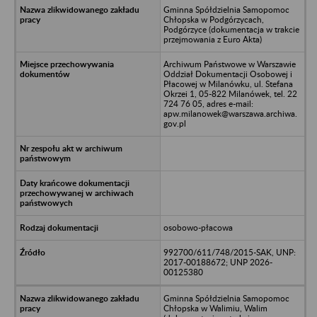
Gminna Spółdzielnia Samopomoc
Chłopska w Podgórzycach,
Podgórzyce (dokumentacja w trakcie
przejmowania z Euro Akta)
Archiwum Państwowe w Warszawie
Oddział Dokumentacji Osobowej i
Płacowej w Milanówku, ul. Stefana
Okrzei 1, 05-822 Milanówek, tel. 22
724 76 05, adres e-mail:
apw.milanowek@warszawa.archiwa.
gov.pl
osobowo-płacowa
992700/611/748/2015-SAK, UNP:
2017-00188672; UNP 2026-
00125380
Gminna Spółdzielnia Samopomoc
Chłopska w Walimiu, Walim