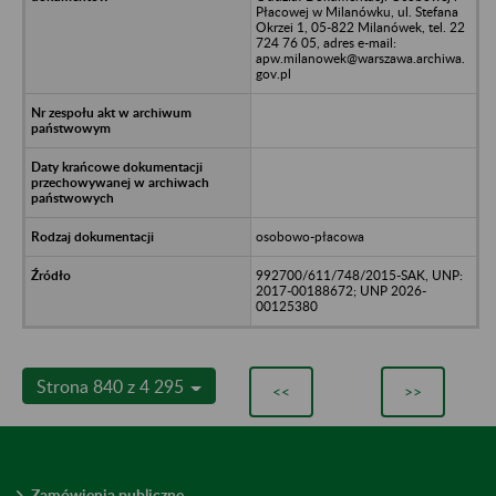
Płacowej w Milanówku, ul. Stefana
Okrzei 1, 05-822 Milanówek, tel. 22
724 76 05, adres e-mail:
apw.milanowek@warszawa.archiwa.
gov.pl
osobowo-płacowa
992700/611/748/2015-SAK, UNP:
2017-00188672; UNP 2026-
00125380
Strona 840 z 4 295
<<
>>
Zamówienia publiczne