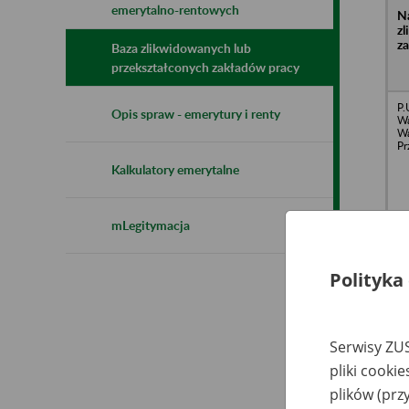
emerytalno-rentowych
N
z
z
Baza zlikwidowanych lub
przekształconych zakładów pracy
P.
Opis spraw - emerytury i renty
Wa
Wa
Pr
Kalkulatory emerytalne
mLegitymacja
Dr
Polityka
o.
De
(d
tr
z 
Serwisy ZUS
pliki cooki
plików (prz