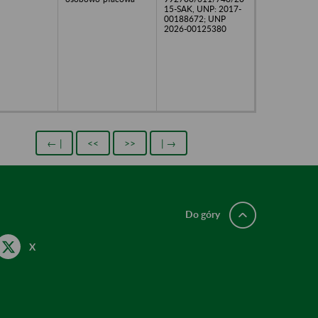
15-SAK, UNP: 2017-
00188672; UNP
2026-00125380
← |
<<
>>
| →
Do góry
X