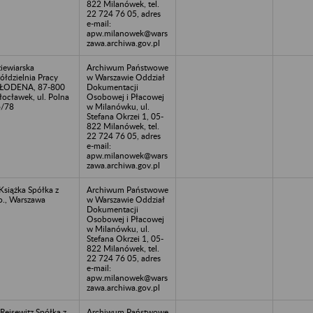
822 Milanówek, tel.
22 724 76 05, adres
e-mail:
apw.milanowek@wars
zawa.archiwa.gov.pl
iewiarska
Archiwum Państwowe
ółdzielnia Pracy
w Warszawie Oddział
ŁODENA, 87-800
Dokumentacji
ocławek, ul. Polna
Osobowej i Płacowej
6/78
w Milanówku, ul.
Stefana Okrzei 1, 05-
822 Milanówek, tel.
22 724 76 05, adres
e-mail:
apw.milanowek@wars
zawa.archiwa.gov.pl
Książka Spółka z
Archiwum Państwowe
o., Warszawa
w Warszawie Oddział
Dokumentacji
Osobowej i Płacowej
w Milanówku, ul.
Stefana Okrzei 1, 05-
822 Milanówek, tel.
22 724 76 05, adres
e-mail:
apw.milanowek@wars
zawa.archiwa.gov.pl
 Reisewitz Spółka z
Archiwum Państwowe