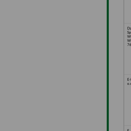
Dz
Sp
W
Wł
7
E-
o.
E.