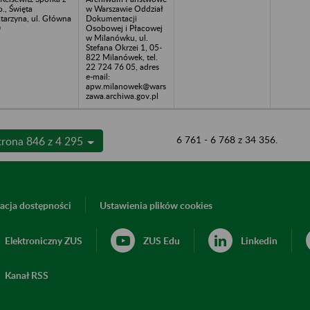
o., Święta
w Warszawie Oddział
tarzyna, ul. Główna
Dokumentacji
0
Osobowej i Płacowej
w Milanówku, ul.
Stefana Okrzei 1, 05-
822 Milanówek, tel.
22 724 76 05, adres
e-mail:
apw.milanowek@wars
zawa.archiwa.gov.pl
6 761 - 6 768 z 34 356.
trona 846 z 4 295
acja dostępności
Ustawienia plików cookies
Elektroniczny ZUS
ZUS Edu
Linkedin
Kanał RSS