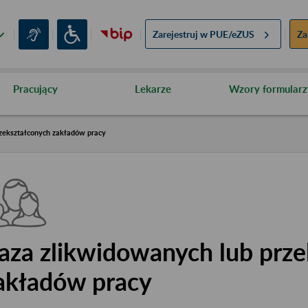
Zarejestruj w
PUE/eZUS
Za
Pracujący
Lekarze
Wzory formularz
zekształconych zakładów pracy
aza zlikwidowanych lub prze
akładów pracy