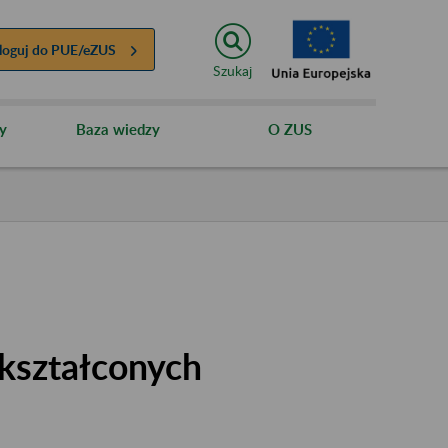
loguj do
PUE/eZUS
Szukaj
y
Baza wiedzy
O ZUS
kształconych