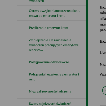
świadczeń
Baz
Okresy uwzględniane przy ustalaniu
min
prawa do emerytur i rent
alf
m.i
Przeliczanie emerytur i rent
pra
Zmniejszenie lub zawieszenie
Baz
świadczeń pracujących emerytów i
rencistów
Uwa
Postępowanie odwoławcze
Naz
Potrącenia i egzekucje z emerytur i
Wsz
rent
Niezrealizowane świadczenia
Kwoty najniższych świadczeń