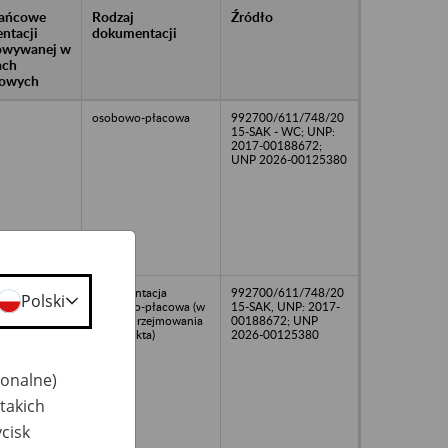
rańcowe
Rodzaj
Źródło
ntacji
dokumentacji
owywanej w
ach
owych
osobowo-płacowa
992700/611/748/20
15-SAK - WC; UNP:
2017-00188672;
UNP 2026-00125380
dokumentacja
992700/611/748/20
Polski
osobowo-płacowa (w
15-SAK, UNP: 2017-
trakcie przejmowania
00188672; UNP
z Euro Akta)
2026-00125380
jonalne)
takich
cisk