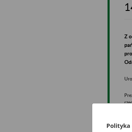
1
Z o
pa
pr
Odr
Uro
Pre
rze
w d
Polityka