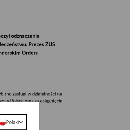
ęczył odznaczenia
łeczeństwu. Prezes ZUS
andorskim Orderu
itne zasługi w działalności na
o w Polsce oraz za osiągnięcia
Polski