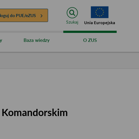
loguj do
PUE/eZUS
Szukaj
y
Baza wiedzy
O ZUS
m Komandorskim