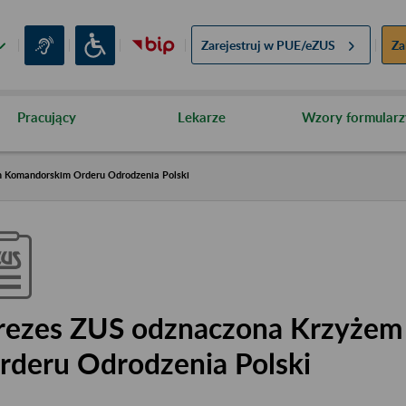
Zarejestruj w
PUE/eZUS
Za
Pracujący
Lekarze
Wzory formularz
 Komandorskim Orderu Odrodzenia Polski
rezes ZUS odznaczona Krzyże
rderu Odrodzenia Polski