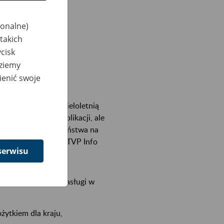
jonalne)
takich
cisk
dziemy
ienić swoje
tało wręczone. Za wieloletnią
tkach różnych publikacji, ale
ia funkcjonowania państwa na
iedziała na antenie TVP Info
serwisu
awany za wybitne zasługi w
żytkiem dla kraju,