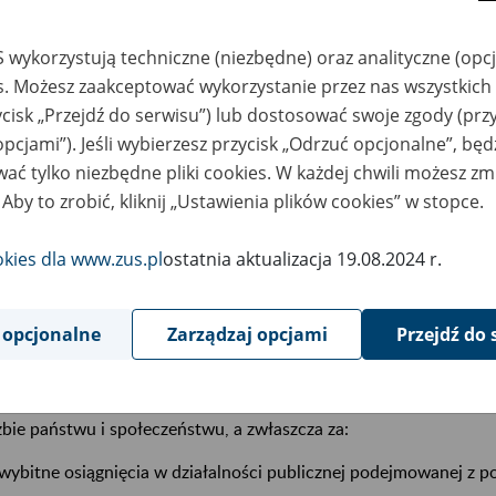
 wykorzystują techniczne (niezbędne) oraz analityczne (opc
es. Możesz zaakceptować wykorzystanie przez nas wszystkich 
ycisk „Przejdź do serwisu”) lub dostosować swoje zgody (przy
opcjami”). Jeśli wybierzesz przycisk „Odrzuć opcjonalne”, bę
ać tylko niezbędne pliki cookies. W każdej chwili możesz zm
 Aby to zrobić, kliknij „Ustawienia plików cookies” w stopce.
o jest coś szczególnego, że właśnie tego dnia to odznaczenie zos
okies dla www.zus.pl
ostatnia aktualizacja 19.08.2024 r.
cę naukowo-badawczą, za ogromny dorobek, który skupia się w se
że za wieloletnią służbę na rzecz dobra wspólnego, usprawnian
ykładzie jednej w najważniejszych instytucji, jaką jest ZUS – pow
 opcjonalne
Zarządzaj opcjami
Przejdź do 
f. Uścińska.
er Odrodzenia Polski został ustanowiony w 1921 roku. Jest nad
żbie państwu i społeczeństwu, a zwłaszcza za:
wybitne osiągnięcia w działalności publicznej podejmowanej z po