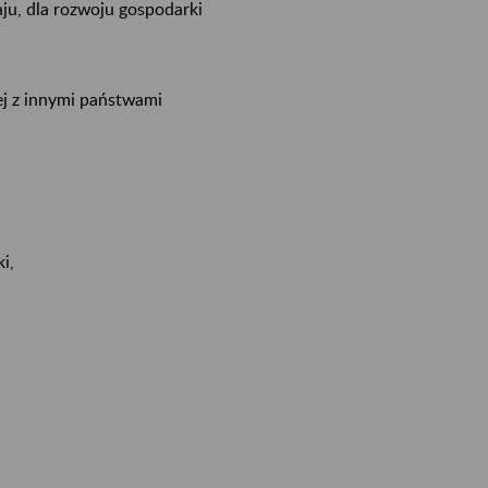
aju, dla rozwoju gospodarki
ej z innymi państwami
i,