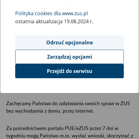
29
kwietnia
2025
Polityka cookies dla www.zus.pl
ostatnia aktualizacja 19.08.2024 r.
W piątek 2 maja 2025 r. wszystkie placówki
Odrzuć opcjonalne
Zakładu Ubezpieczeń Społecznych będą zamknięte.
Tego dnia nie będzie można również skorzystać z
Zarządzaj opcjami
pomocy konsultantów infolinii ZUS.
Przejdź do serwisu
2 maja jest dniem wolnym dla pracowników ZUS za dzień
świąteczny – sobotę 3 maja 2025 r.
Zachęcamy Państwa do załatwiania swoich spraw w ZUS
bez wychodzenia z domu, przez internet.
Za pośrednictwem portalu PUE/eZUS przez 7 dni w
tygodniu mogą Państwo m.in. wysłać wnioski, skorzystać z