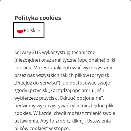
Polityka cookies
Polski
Menu
Szukaj
Serwisy ZUS wykorzystują techniczne
(niezbędne) oraz analityczne (opcjonalne) pliki
cookies. Możesz zaakceptować wykorzystanie
Komunikaty
przez nas wszystkich takich plików (przycisk
„Przejdź do serwisu”) lub dostosować swoje
zgody (przycisk „Zarządzaj opcjami”). Jeśli
wybierzesz przycisk „Odrzuć opcjonalne”,
będziemy wykorzystywać tylko niezbędne pliki
cookies. W każdej chwili możesz zmienić swoje
ZUS będzie zamknięty 2 maja 2025 r.
ustawienia. Aby to zrobić, kliknij „Ustawienia
plików cookies” w stopce.