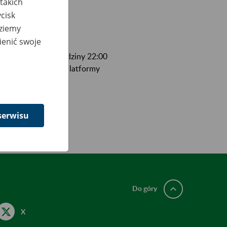
takich
cisk
dziemy
ienić swoje
arca 2020 r. od godziny 22:00
ostępie do portalu Platformy
serwisu
Do góry
X