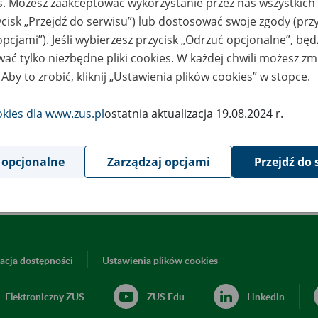
es. Możesz zaakceptować wykorzystanie przez nas wszystkich 
1
March
ycisk „Przejdź do serwisu”) lub dostosować swoje zgody (przy
2020
opcjami”). Jeśli wybierzesz przycisk „Odrzuć opcjonalne”, bę
ać tylko niezbędne pliki cookies. W każdej chwili możesz zm
 Aby to zrobić, kliknij „Ustawienia plików cookies” w stopce.
wiązku z koniecznością przeprowadzenia prac serwisowych 31 m
godziny 3:00 1 kwietnia 2020 r. mogą wystąpić ograniczenia w d
okies dla www.zus.pl
ostatnia aktualizacja 19.08.2024 r.
ug Elektronicznych i poszczególnych jego funkcji.
 opcjonalne
Zarządzaj opcjami
Przejdź do 
Powrót do listy
acja dostępności
Ustawienia plików cookies
Elektroniczny ZUS
ZUS Edu
Linkedin