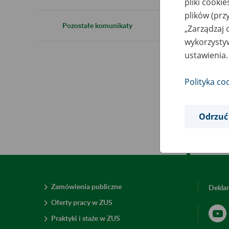
pliki cooki
3
plików (prz
Pozostałe komunikaty
„Zarządzaj 
wykorzystyw
ustawienia.
W z
do 
Polityka co
Usł
Odrzuć
Zamówienia publiczne
Deklar
Oferty pracy w ZUS
Praktyki i staże w ZUS