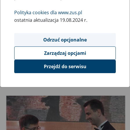
14
January
2013
Polityka cookies dla www.zus.pl
ostatnia aktualizacja 19.08.2024 r.
Działania Zakładu Ubezpieczeń Społecznych w
Odrzuć opcjonalne
ostatnim roku przyniosły szczególne korzyści
polskiej gospodarce, a dodatkowo tworzyły klimat
Zarządzaj opcjami
sprzyjający rozwojowi przedsiębiorczości. Tak
uznała kapituła prestiżowego konkursu "Wektory
Przejdź do serwisu
2012", przyznając jeden z Wektorów właśnie ZUS-
owi.