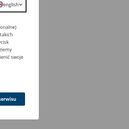
english
jonalne)
takich
cisk
dziemy
ienić swoje
serwisu