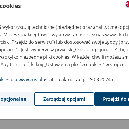
 cookies
 wykorzystują techniczne (niezbędne) oraz analityczne (opc
es. Możesz zaakceptować wykorzystanie przez nas wszystkich 
ycisk „Przejdź do serwisu”) lub dostosować swoje zgody (przy
opcjami”). Jeśli wybierzesz przycisk „Odrzuć opcjonalne”, bę
ać tylko niezbędne pliki cookies. W każdej chwili możesz zm
 Aby to zrobić, kliknij „Ustawienia plików cookies” w stopce.
okies dla www.zus.pl
ostatnia aktualizacja 19.08.2024 r.
 opcjonalne
Zarządzaj opcjami
Przejdź do 