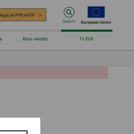
loguj do
PUE/eZUS
Search
y
Baza wiedzy
O ZUS