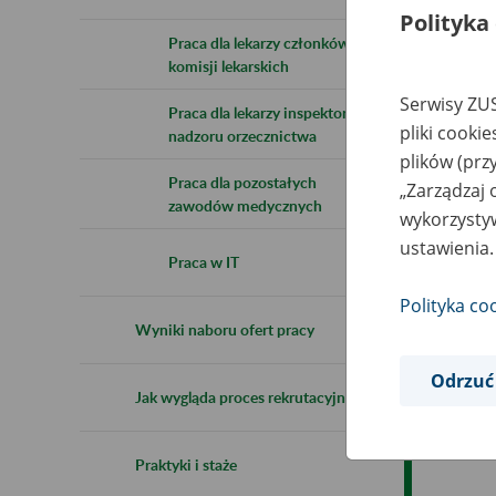
Polityka
Praca dla lekarzy członków
komisji lekarskich
Serwisy ZUS
Praca dla lekarzy inspektorów
pliki cooki
nadzoru orzecznictwa
plików (prz
Praca dla pozostałych
„Zarządzaj 
zawodów medycznych
wykorzystyw
ustawienia.
Praca w IT
Polityka co
Wyniki naboru ofert pracy
Odrzuć
Jak wygląda proces rekrutacyjny
Praktyki i staże