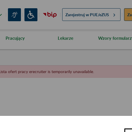
Zarejestruj w
PUE/eZUS
Za
Pracujący
Lekarze
Wzory formularz
Lista ofert pracy erecruiter is temporarily unavailable.