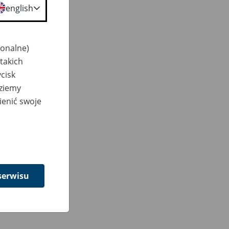
english
jonalne)
takich
cisk
dziemy
ienić swoje
serwisu