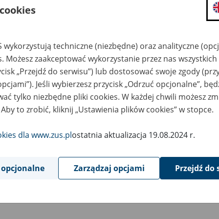
 cookies
 wykorzystują techniczne (niezbędne) oraz analityczne (opc
es. Możesz zaakceptować wykorzystanie przez nas wszystkich 
ycisk „Przejdź do serwisu”) lub dostosować swoje zgody (przy
opcjami”). Jeśli wybierzesz przycisk „Odrzuć opcjonalne”, bę
ać tylko niezbędne pliki cookies. W każdej chwili możesz zm
 Aby to zrobić, kliknij „Ustawienia plików cookies” w stopce.
okies dla www.zus.pl
ostatnia aktualizacja 19.08.2024 r.
 opcjonalne
Zarządzaj opcjami
Przejdź do 