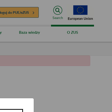
loguj do
PUE/eZUS
Search
y
Baza wiedzy
O ZUS