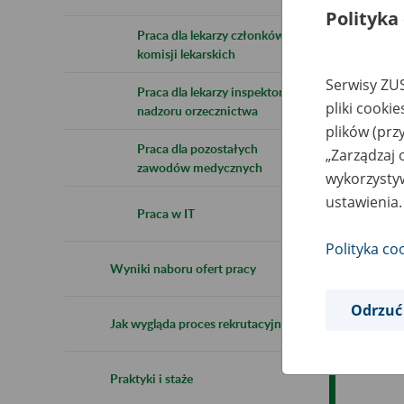
Polityka
Praca dla lekarzy członków
komisji lekarskich
Serwisy ZUS
Praca dla lekarzy inspektorów
pliki cooki
nadzoru orzecznictwa
plików (prz
Praca dla pozostałych
„Zarządzaj 
zawodów medycznych
wykorzystyw
ustawienia.
Praca w IT
Polityka co
Wyniki naboru ofert pracy
Odrzuć
Jak wygląda proces rekrutacyjny
Praktyki i staże