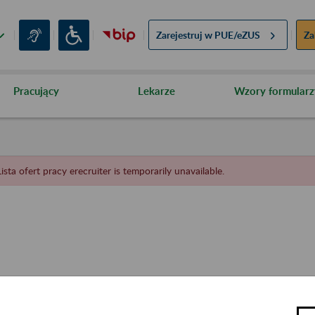
Zarejestruj w
PUE/eZUS
Za
Pracujący
Lekarze
Wzory formularz
Lista ofert pracy erecruiter is temporarily unavailable.