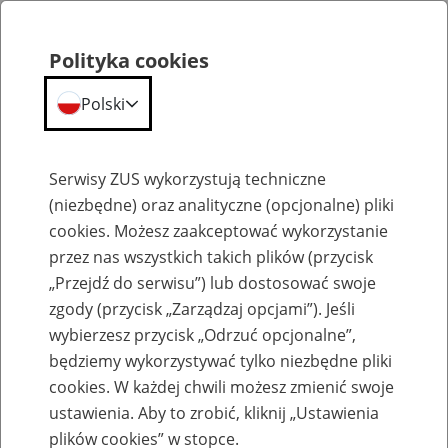
Polityka cookies
Polski
Menu
Szukaj
Serwisy ZUS wykorzystują techniczne
(niezbędne) oraz analityczne (opcjonalne) pliki
cookies. Możesz zaakceptować wykorzystanie
Praca w ZUS
przez nas wszystkich takich plików (przycisk
Lista ofert pracy erecruiter jest tymczasowo niedostępny.
„Przejdź do serwisu”) lub dostosować swoje
zgody (przycisk „Zarządzaj opcjami”). Jeśli
wybierzesz przycisk „Odrzuć opcjonalne”,
będziemy wykorzystywać tylko niezbędne pliki
cookies. W każdej chwili możesz zmienić swoje
ustawienia. Aby to zrobić, kliknij „Ustawienia
plików cookies” w stopce.