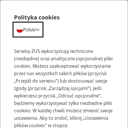
Polityka cookies
Polski
Menu
Szukaj
Serwisy ZUS wykorzystują techniczne
(niezbędne) oraz analityczne (opcjonalne) pliki
cookies. Możesz zaakceptować wykorzystanie
Praca w ZUS
przez nas wszystkich takich plików (przycisk
Lista ofert pracy erecruiter jest tymczasowo niedostępny.
„Przejdź do serwisu”) lub dostosować swoje
zgody (przycisk „Zarządzaj opcjami”). Jeśli
wybierzesz przycisk „Odrzuć opcjonalne”,
będziemy wykorzystywać tylko niezbędne pliki
cookies. W każdej chwili możesz zmienić swoje
ustawienia. Aby to zrobić, kliknij „Ustawienia
plików cookies” w stopce.