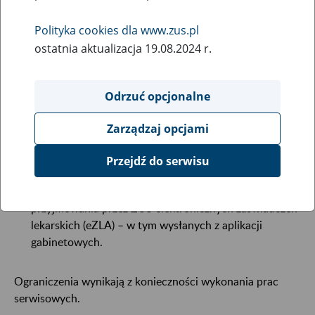
15
czerwca
Polityka cookies dla www.zus.pl
2018
ostatnia aktualizacja 19.08.2024 r.
Informujemy, że
w poniedziałek 18 czerwca 2018 r. (od
Odrzuć opcjonalne
godz. 21:00) do wtorku 19 czerwca 2018 r. (do godz.
03:00)
wystąpią ograniczenia dotyczące:
Zarządzaj opcjami
rejestracji profilu na Platformie Usług Elektronicznych
Przejdź do serwisu
ZUS (PUE),
dostępności portalu PUE,
przyjmowania przez ZUS elektronicznych zaświadczeń
lekarskich (eZLA) – w tym wysłanych z aplikacji
gabinetowych.
Ograniczenia wynikają z konieczności wykonania prac
serwisowych.