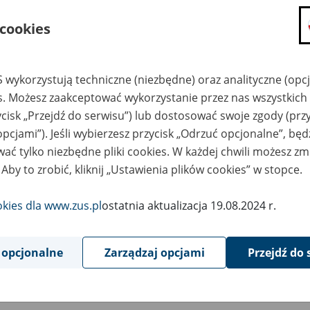
sierpnia
2016
 cookies
ład Ubezpieczeń Społecznych informuje, że - w związku z pra
 wykorzystują techniczne (niezbędne) oraz analityczne (opc
ez BOŚ Bank - od godz. 22.00 dnia 5 sierpnia do godz. 18.00 dnia 
es. Możesz zaakceptować wykorzystanie przez nas wszystkich 
liwe:
ycisk „Przejdź do serwisu”) lub dostosować swoje zgody (przy
opcjami”). Jeśli wybierzesz przycisk „Odrzuć opcjonalne”, bę
owanie do Platformy Usług Elektronicznych ZUS (PUE) za pomo
ać tylko niezbędne pliki cookies. W każdej chwili możesz zm
Bank24 Twoje e-Konto,
 Aby to zrobić, kliknij „Ustawienia plików cookies” w stopce.
ożenie profilu PUE za pomocą bankowości internetowej BOŚBan
okies dla www.zus.pl
ostatnia aktualizacja 19.08.2024 r.
nocześnie informujemy, że wskazane ograniczenia nie mają wpły
 opcjonalne
Zarządzaj opcjami
Przejdź do 
ktronicznych ZUS. Założenie profilu PUE oraz logowanie do PUE
ymi udostępnionymi sposobami.