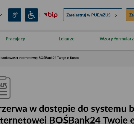
Zarejestruj w
PUE/eZUS
Za
Pracujący
Lekarze
Wzory formularz
u bankowości internetowej BOŚBank24 Twoje e-Konto
rzerwa w dostępie do systemu 
nternetowej BOŚBank24 Twoje 