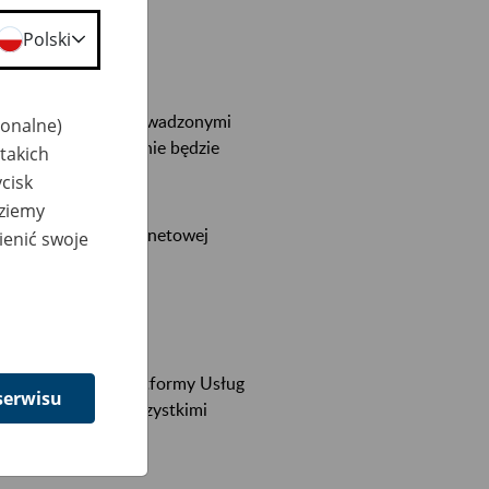
Polski
cami serwisowymi prowadzonymi
jonalne)
6 sierpnia 2016 r. nie będzie
takich
cisk
dziemy
cą bankowości internetowej
ienić swoje
k24 Twoje e-Konto.
wu na działanie Platformy Usług
serwisu
 będzie możliwe wszystkimi