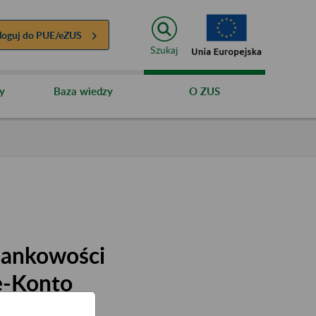
loguj do
PUE/eZUS
Szukaj
y
Baza wiedzy
O ZUS
bankowości
e-Konto