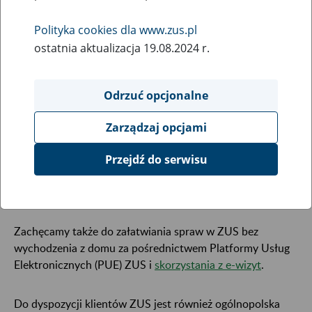
17
listopada
Polityka cookies dla www.zus.pl
2021
ostatnia aktualizacja 19.08.2024 r.
Odrzuć opcjonalne
Od 22 listopada 2021 r. do 31 marca 2022 r. ZUS
będzie obsługiwał klientów we wszystkich
Zarządzaj opcjami
placówkach w poniedziałki w godz. 8.00–17.00.
Przejdź do serwisu
W pozostałe dni tygodnia, tj. od wtorku do piątku, ZUS
przyjmuje klientów w godzinach 8.00–15.00.
Zachęcamy także do załatwiania spraw w ZUS bez
wychodzenia z domu za pośrednictwem Platformy Usług
Elektronicznych (PUE) ZUS i
skorzystania z e-wizyt
.
Do dyspozycji klientów ZUS jest również ogólnopolska