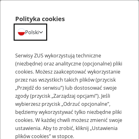
Polityka cookies
Polski
Menu
Szukaj
Serwisy ZUS wykorzystują techniczne
(niezbędne) oraz analityczne (opcjonalne) pliki
cookies. Możesz zaakceptować wykorzystanie
Komunikaty
przez nas wszystkich takich plików (przycisk
„Przejdź do serwisu”) lub dostosować swoje
zgody (przycisk „Zarządzaj opcjami”). Jeśli
wybierzesz przycisk „Odrzuć opcjonalne”,
będziemy wykorzystywać tylko niezbędne pliki
cookies. W każdej chwili możesz zmienić swoje
Zmienią się godziny obsługi klientów w
ustawienia. Aby to zrobić, kliknij „Ustawienia
placówkach ZUS w poniedziałki
plików cookies” w stopce.