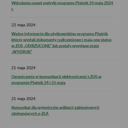
Wdrożenie nowej metryki programu Płatnik 24 maja 2024
r.
22
maja
2024
Ważne informacje dla użytkowników programu Płatnik,
którzy wysłali dokumenty rozliczeniowe i mają one status
w ZUS „ODRZUCONE” lub zostały wysyłane przez
„WYDRUK”
21
maja
2024
Ograniczenia w komunikacji elektronicznej z ZUS w
programie Płatnik 24 i 25 maja
21
maja
2024
Komunikat dla wytwórców aplikacji gabinetowych
obsługujących e-ZLA