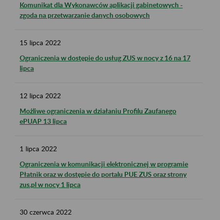
Komunikat dla Wykonawców aplikacji gabinetowych -
zgoda na przetwarzanie danych osobowych
15
lipca
2022
Ograniczenia w dostępie do usług ZUS w nocy z 16 na 17
lipca
12
lipca
2022
Możliwe ograniczenia w działaniu Profilu Zaufanego
ePUAP 13 lipca
1
lipca
2022
Ograniczenia w komunikacji elektronicznej w programie
Płatnik oraz w dostępie do portalu PUE ZUS oraz strony
zus.pl w nocy 1 lipca
30
czerwca
2022