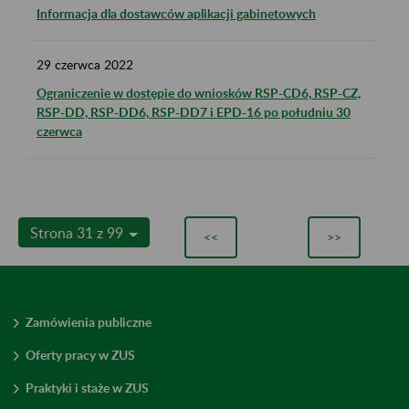
Informacja dla dostawców aplikacji gabinetowych
29
czerwca
2022
Ograniczenie w dostępie do wniosków RSP-CD6, RSP-CZ,
RSP-DD, RSP-DD6, RSP-DD7 i EPD-16 po południu 30
czerwca
Strona 31 z 99
<<
>>
Zamówienia publiczne
Oferty pracy w ZUS
Praktyki i staże w ZUS