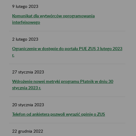
9
lutego
2023
Komunikat dla wytwórców oprogramowania
interfejsowego
2
lutego
2023
Ograniczenie w dostępie do portalu PUE ZUS 3 lutego 2023
r.
27
stycznia
2023
Wdrożenie nowej metryki programu Płatnik w dniu 30
stycznia 2023 r.
20
stycznia
2023
Telefon od ankietera pozwoli wyrazić opinię o ZUS
22
grudnia
2022