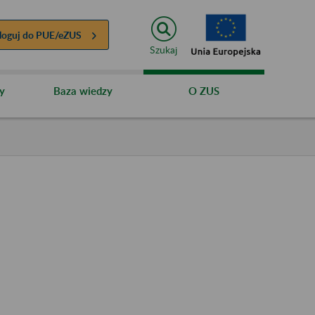
loguj do
PUE/eZUS
Szukaj
y
Baza wiedzy
O ZUS