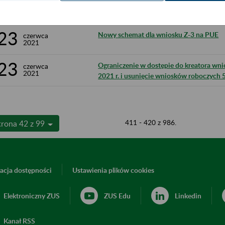
24
Ograniczenie w dostępie do portalu PUE 
czerwca
2021
23
Nowy schemat dla wniosku Z-3 na PUE
czerwca
2021
23
Ograniczenie w dostępie do kreatora wn
czerwca
2021
2021 r. i usunięcie wniosków roboczych 
411 - 420 z 986.
trona 42 z 99
acja dostępności
Ustawienia plików cookies
Elektroniczny ZUS
ZUS Edu
Linkedin
Kanał RSS