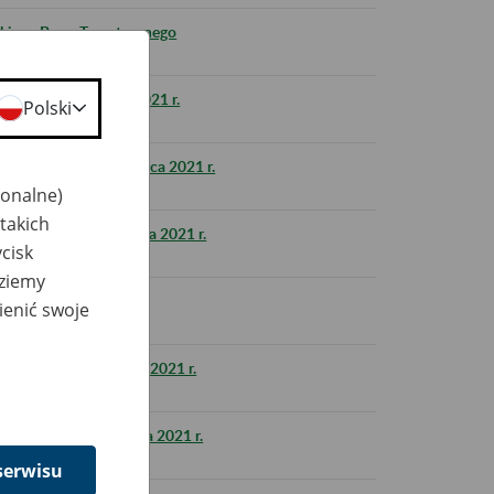
lskiego Bonu Turystycznego
S i zus.pl 10 lipca 2021 r.
Polski
US w nocy 9 na 10 lipca 2021 r.
jonalne)
takich
ZUS w nocy 30 czerwca 2021 r.
cisk
dziemy
ienić swoje
ik w dniu 25 czerwca 2021 r.
US i zus.pl 26 czerwca 2021 r.
serwisu