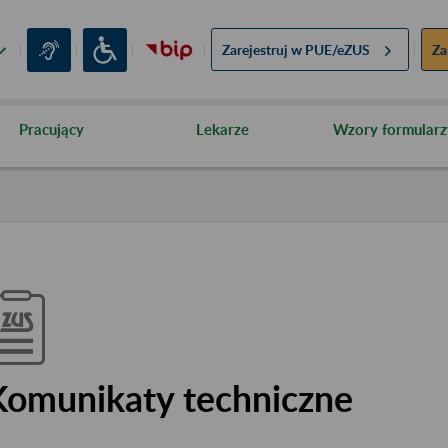
Zarejestruj w
PUE/eZUS
Za
Pracujący
Lekarze
Wzory formularz
Komunikaty techniczne