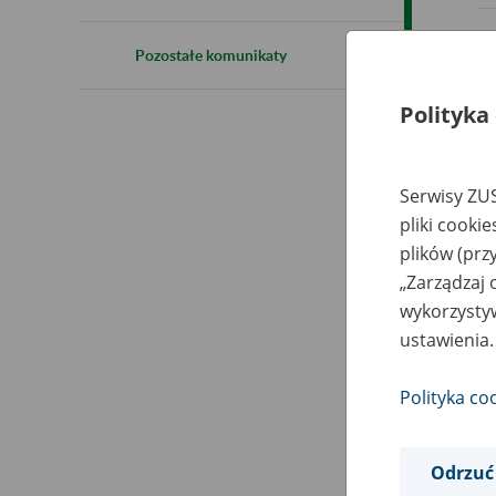
Pozostałe komunikaty
Polityka
Serwisy ZUS
pliki cooki
plików (prz
„Zarządzaj 
wykorzystyw
ustawienia.
Polityka co
Odrzuć