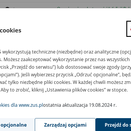
9
Ograniczenia w dostępności Infolinii Po
lipca
2021
8
Ograniczenie w dostępie do portalu PUE ZU
lipca
 cookies
2021
8
Ograniczenie w dostępie do portalu PUE Z
lipca
2021
 wykorzystują techniczne (niezbędne) oraz analityczne (opc
es. Możesz zaakceptować wykorzystanie przez nas wszystkich 
30
Ograniczenie w dostępie do portalu PUE 
czerwca
ycisk „Przejdź do serwisu”) lub dostosować swoje zgody (przy
2021
opcjami”). Jeśli wybierzesz przycisk „Odrzuć opcjonalne”, bę
29
Ograniczenia w dostępności portalu PUE
czerwca
ać tylko niezbędne pliki cookies. W każdej chwili możesz zm
2021
 Aby to zrobić, kliknij „Ustawienia plików cookies” w stopce.
24
Wdrożenie nowej metryki programu Płatn
czerwca
2021
okies dla www.zus.pl
ostatnia aktualizacja 19.08.2024 r.
24
Ograniczenie w dostępie do portalu PUE Z
czerwca
2021
 opcjonalne
Zarządzaj opcjami
Przejdź do 