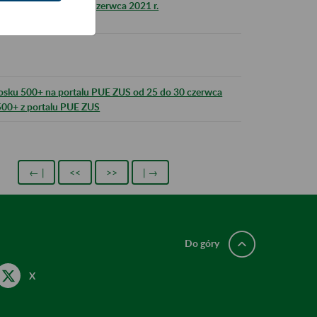
ZUS w nocy 25 na 26 czerwca 2021 r.
iosku 500+ na portalu PUE ZUS od 25 do 30 czerwca
500+ z portalu PUE ZUS
← |
<<
>>
| →
Do góry
X