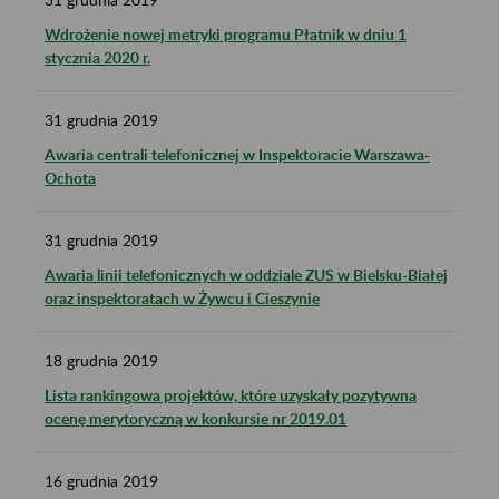
Wdrożenie nowej metryki programu Płatnik w dniu 1
stycznia 2020 r.
31
grudnia
2019
Awaria centrali telefonicznej w Inspektoracie Warszawa-
Ochota
31
grudnia
2019
Awaria linii telefonicznych w oddziale ZUS w Bielsku-Białej
oraz inspektoratach w Żywcu i Cieszynie
18
grudnia
2019
Lista rankingowa projektów, które uzyskały pozytywną
ocenę merytoryczną w konkursie nr 2019.01
16
grudnia
2019