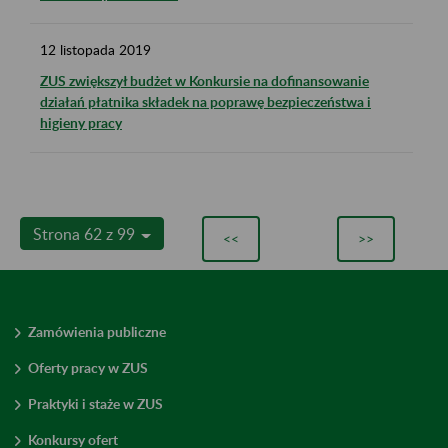
12
listopada
2019
ZUS zwiększył budżet w Konkursie na dofinansowanie
działań płatnika składek na poprawę bezpieczeństwa i
higieny pracy
Strona 62 z 99
<<
>>
Zamówienia publiczne
Oferty pracy w ZUS
Praktyki i staże w ZUS
Konkursy ofert