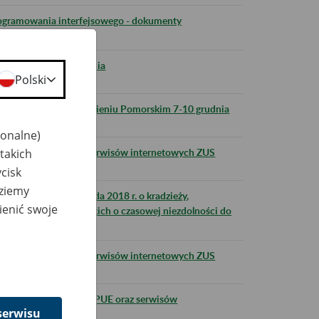
rogramowania interfejsowego - dokumenty
w nocy z 7 na 8 grudnia
Polski
 informacyjnym w Kamieniu Pomorskim 7-10 grudnia
jonalne)
ści portalu PUE oraz serwisów internetowych ZUS
takich
cisk
dziemy
ch z dnia 27 listopada 2018 r. o kradzieży,
ienić swoje
ków zaświadczeń lekarskich o czasowej niezdolności do
ści portalu PUE oraz serwisów internetowych ZUS
w dostępności portalu PUE oraz serwisów
serwisu