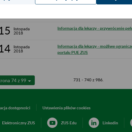
15
Informacja o ograniczeniach w dostępno
listopada
2018
15
Informacja dla lekarzy - przywrócenie pe
listopada
2018
14
Informacja dla lekarzy - możliwe ogranic
listopada
2018
portalu PUE ZUS
731 - 740 z 986.
trona 74 z 99
acja dostępności
Ustawienia plików cookies
Elektroniczny ZUS
ZUS Edu
Linkedin