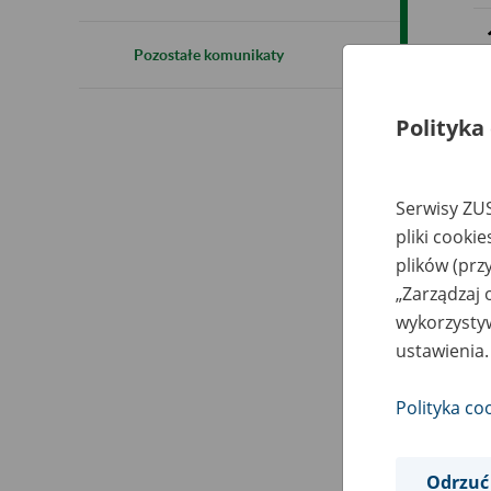
Pozostałe komunikaty
Polityka
Serwisy ZUS
pliki cooki
plików (prz
„Zarządzaj 
wykorzystyw
ustawienia.
Polityka co
Odrzuć