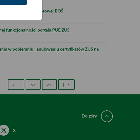
ści bankowości internetowej BOŚ
łnej funkcjonalności portalu PUE ZUS
zenia w pobieraniu i anulowaniu certyfikatów ZUS na
← |
<<
>>
| →
Do góry
X