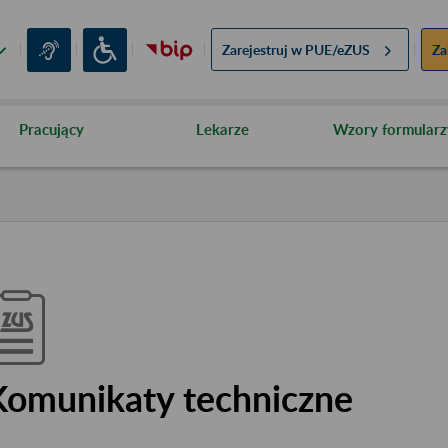
Zarejestruj w
PUE/eZUS
Za
Pracujący
Lekarze
Wzory formularz
Komunikaty techniczne