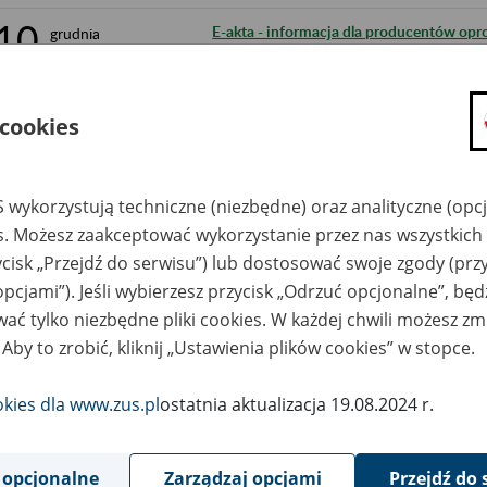
10
E-akta - informacja dla producentów op
grudnia
2018
ubezpieczeniowe
6
Możliwe ograniczenia w dostępności PUE 
grudnia
2018
 cookies
5
Przerwa w obsłudze klientów w Punkcie
grudnia
2018
 wykorzystują techniczne (niezbędne) oraz analityczne (opc
28
Informacja o ograniczeniach w dostępno
es. Możesz zaakceptować wykorzystanie przez nas wszystkich 
listopada
2018
ycisk „Przejdź do serwisu”) lub dostosować swoje zgody (przy
opcjami”). Jeśli wybierzesz przycisk „Odrzuć opcjonalne”, bę
27
Informacja Zakładu Ubezpieczeń Społeczny
listopada
2018
ać tylko niezbędne pliki cookies. W każdej chwili możesz zm
zniszczeniu, zagubieniu i zaginięciu dru
pracy
 Aby to zrobić, kliknij „Ustawienia plików cookies” w stopce.
20
Informacja o ograniczeniach w dostępno
listopada
okies dla www.zus.pl
ostatnia aktualizacja 19.08.2024 r.
2018
20
Informacja o możliwych ograniczeniach 
listopada
2018
 opcjonalne
Zarządzaj opcjami
Przejdź do 
internetowych ZUS (kalkulatory)