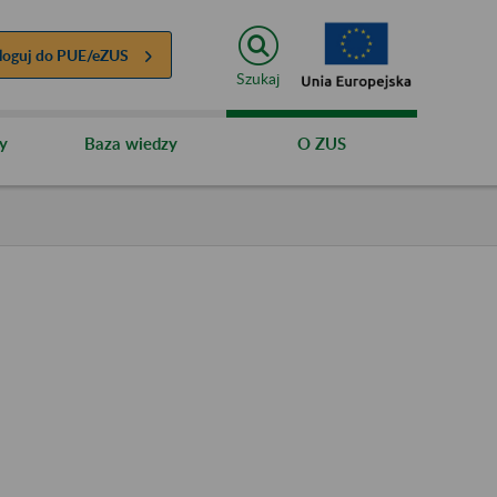
loguj do
PUE/eZUS
Szukaj
y
Baza wiedzy
O ZUS