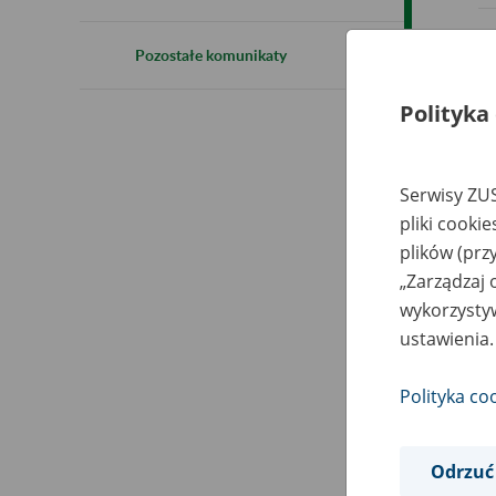
Pozostałe komunikaty
Polityka
Serwisy ZUS
pliki cooki
plików (prz
„Zarządzaj 
wykorzystyw
ustawienia.
Polityka co
Odrzuć