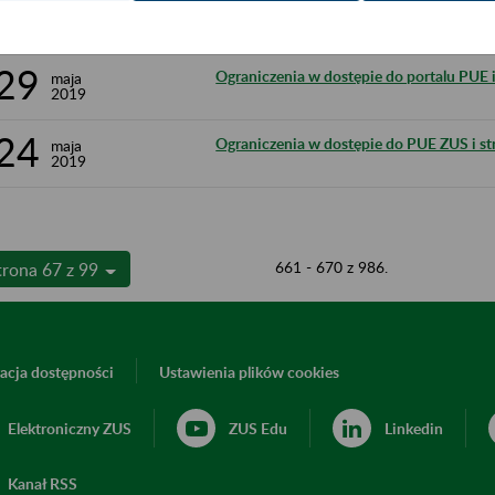
5
Aplikacje Gabinetowe - podniesienie wer
czerwca
2019
29
Ograniczenia w dostępie do portalu PUE i
maja
2019
24
Ograniczenia w dostępie do PUE ZUS i str
maja
2019
661 - 670 z 986.
trona 67 z 99
acja dostępności
Ustawienia plików cookies
Elektroniczny ZUS
ZUS Edu
Linkedin
Kanał RSS