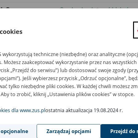
19
Ograniczenia w dostępności do bankowoś
czerwca
2019
18
Wdrożenie nowej metryki programu Płatn
czerwca
 cookies
2019
14
Ograniczenia niektórych funkcji portalu
czerwca
2019
 wykorzystują techniczne (niezbędne) oraz analityczne (opc
es. Możesz zaakceptować wykorzystanie przez nas wszystkich 
14
Ograniczenia w dostępności do bankowoś
czerwca
ycisk „Przejdź do serwisu”) lub dostosować swoje zgody (przy
2019
opcjami”). Jeśli wybierzesz przycisk „Odrzuć opcjonalne”, bę
10
Ograniczenia w dostępie do PUE ZUS 10
czerwca
ać tylko niezbędne pliki cookies. W każdej chwili możesz zm
2019
 Aby to zrobić, kliknij „Ustawienia plików cookies” w stopce.
7
Wdrożenie nowej metryki programu Płatn
czerwca
2019
okies dla www.zus.pl
ostatnia aktualizacja 19.08.2024 r.
6
Ograniczenia w dostępie do PUE ZUS 7 i 
czerwca
2019
 opcjonalne
Zarządzaj opcjami
Przejdź do 