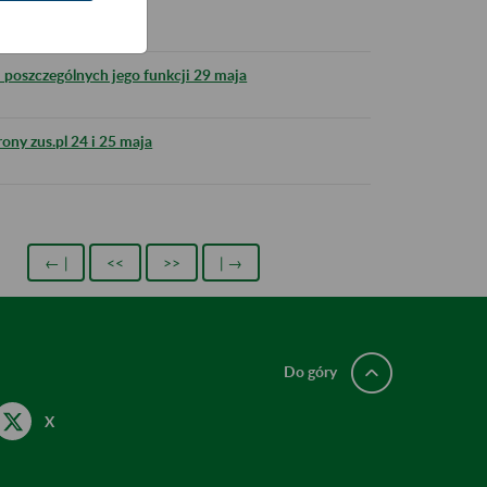
sji TLS
 poszczególnych jego funkcji 29 maja
ony zus.pl 24 i 25 maja
← |
<<
>>
| →
Do góry
X