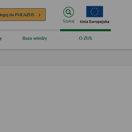
loguj do
PUE/eZUS
Szukaj
y
Baza wiedzy
O ZUS