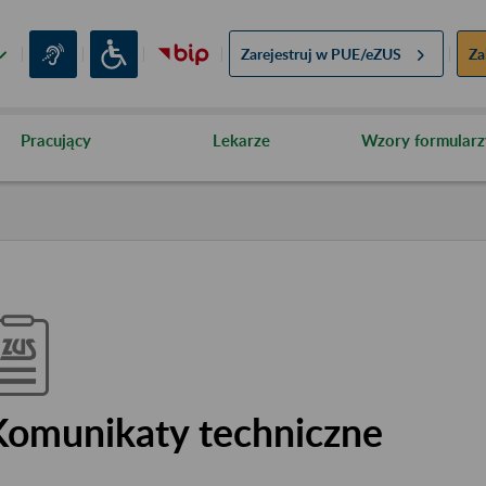
Zarejestruj w
PUE/eZUS
Za
Pracujący
Lekarze
Wzory formularz
Komunikaty techniczne