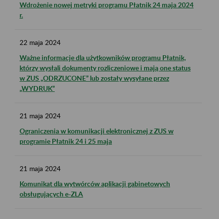
Wdrożenie nowej metryki programu Płatnik 24 maja 2024
r.
22
maja
2024
Ważne informacje dla użytkowników programu Płatnik,
którzy wysłali dokumenty rozliczeniowe i mają one status
w ZUS „ODRZUCONE” lub zostały wysyłane przez
„WYDRUK”
21
maja
2024
Ograniczenia w komunikacji elektronicznej z ZUS w
programie Płatnik 24 i 25 maja
21
maja
2024
Komunikat dla wytwórców aplikacji gabinetowych
obsługujących e-ZLA