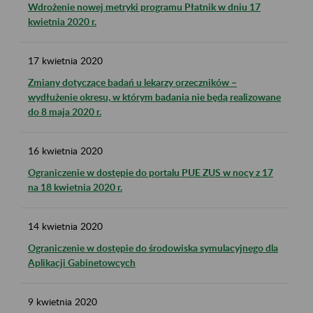
Wdrożenie nowej metryki programu Płatnik w dniu 17
kwietnia 2020 r.
17
kwietnia
2020
Zmiany dotyczące badań u lekarzy orzeczników –
wydłużenie okresu, w którym badania nie będą realizowane
do 8 maja 2020 r.
16
kwietnia
2020
Ograniczenie w dostępie do portalu PUE ZUS w nocy z 17
na 18 kwietnia 2020 r.
14
kwietnia
2020
Ograniczenie w dostępie do środowiska symulacyjnego dla
Aplikacji Gabinetowcych
9
kwietnia
2020