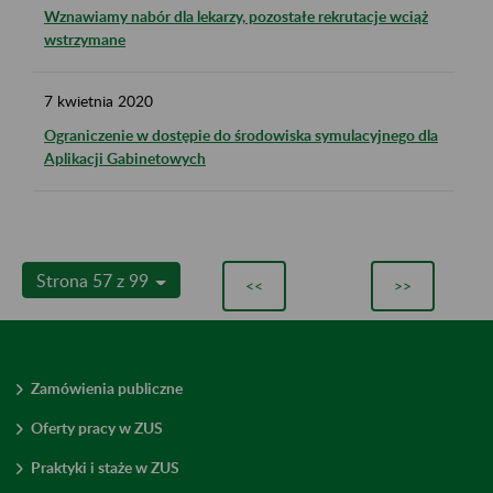
Wznawiamy nabór dla lekarzy, pozostałe rekrutacje wciąż
wstrzymane
7
kwietnia
2020
Ograniczenie w dostępie do środowiska symulacyjnego dla
Aplikacji Gabinetowych
Strona 57 z 99
<<
>>
Zamówienia publiczne
Oferty pracy w ZUS
Praktyki i staże w ZUS