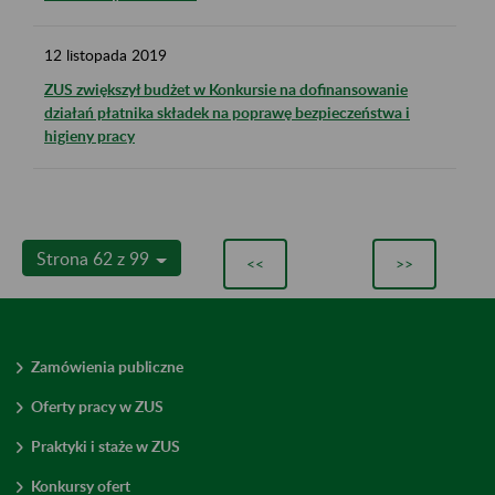
12
listopada
2019
ZUS zwiększył budżet w Konkursie na dofinansowanie
działań płatnika składek na poprawę bezpieczeństwa i
higieny pracy
Strona 62 z 99
<<
>>
Zamówienia publiczne
Oferty pracy w ZUS
Praktyki i staże w ZUS
Konkursy ofert