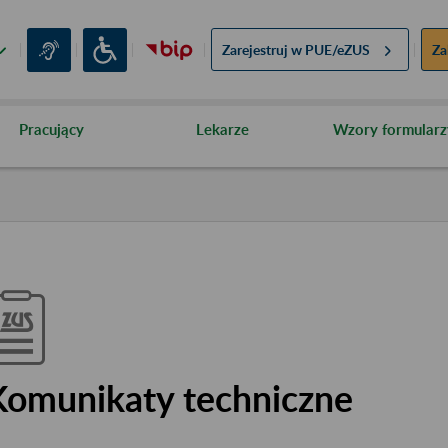
Zarejestruj w
PUE/eZUS
Za
Pracujący
Lekarze
Wzory formularz
Komunikaty techniczne