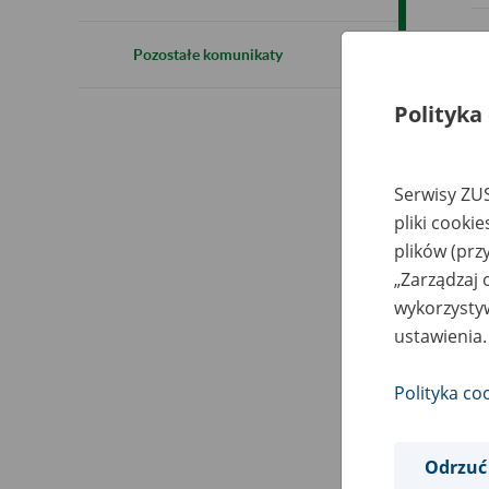
Pozostałe komunikaty
Polityka
Serwisy ZUS
pliki cooki
plików (prz
„Zarządzaj 
wykorzystyw
ustawienia.
Polityka co
Odrzuć