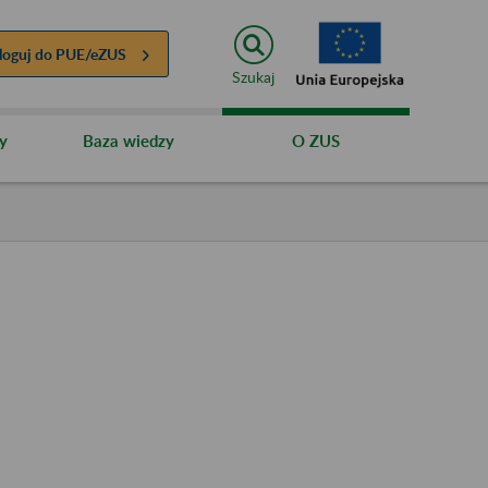
loguj do
PUE/eZUS
Szukaj
y
Baza wiedzy
O ZUS