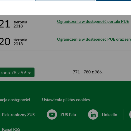
28
Brak możliwości założenia konta na PUE 
sierpnia
2018
bankowości Alior Bank i Millennium Ban
21
Ograniczenia w dostępność portalu PUE
sierpnia
2018
20
Ograniczenia w dostępność PUE oraz se
sierpnia
2018
771 - 780 z 986.
trona 78 z 99
acja dostępności
Ustawienia plików cookies
Elektroniczny ZUS
ZUS Edu
Linkedin
Kanał RSS