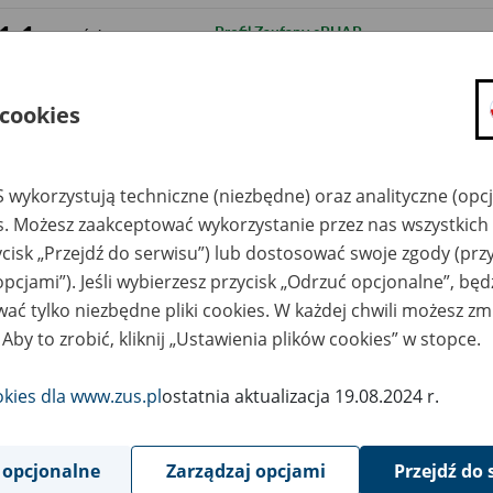
11
Profil Zaufany ePUAP
września
2018
7
Informacja o ograniczeniach w dostępnoś
września
 cookies
2018
4
Ograniczenia w dostępność PUE oraz se
września
2018
 wykorzystują techniczne (niezbędne) oraz analityczne (opc
es. Możesz zaakceptować wykorzystanie przez nas wszystkich 
30
Brak możliwości założenia konta na PUE 
sierpnia
ycisk „Przejdź do serwisu”) lub dostosować swoje zgody (przy
2018
bankowości Alior Bank
opcjami”). Jeśli wybierzesz przycisk „Odrzuć opcjonalne”, bę
30
Konkursy ofert na świadczenie usług reha
sierpnia
ać tylko niezbędne pliki cookies. W każdej chwili możesz zm
2018
 Aby to zrobić, kliknij „Ustawienia plików cookies” w stopce.
28
Komunikat dla użytkowników programu P
sierpnia
2018
okies dla www.zus.pl
ostatnia aktualizacja 19.08.2024 r.
28
Ograniczenia w dostępności portalu PUE
sierpnia
2018
 opcjonalne
Zarządzaj opcjami
Przejdź do 