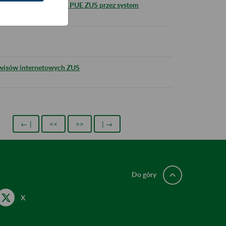
ZUS i logowania się do PUE ZUS przez system
k
rwisów internetowych ZUS
← |
<<
>>
| →
Do góry
X