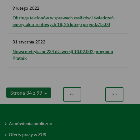
9
lutego
2022
Obsługa telefonów w sprawach zasiłków i świadczeń
emerytalno-rentowych 18, 25 lutego po godz.15:00
31
stycznia
2022
Nowa metryka nr 234 dla wersji 10.02.002 programu
Płatnik
Strona 34 z 99
<<
>>
Zamówienia publiczne
Oferty pracy w ZUS