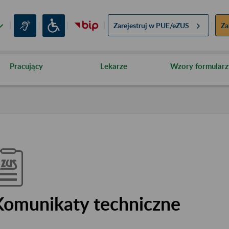
Zarejestruj w
PUE/eZUS
Za
Pracujący
Lekarze
Wzory formularz
Komunikaty techniczne