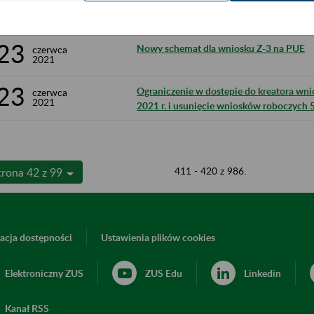
24
Ograniczenie w dostępie do portalu PUE 
czerwca
2021
23
Nowy schemat dla wniosku Z-3 na PUE
czerwca
2021
23
Ograniczenie w dostępie do kreatora wn
czerwca
2021
2021 r. i usunięcie wniosków roboczych 
411 - 420 z 986.
trona 42 z 99
acja dostępności
Ustawienia plików cookies
Elektroniczny ZUS
ZUS Edu
Linkedin
Kanał RSS