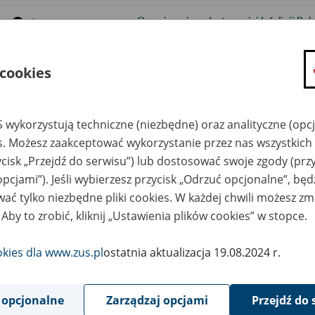
9
Ograniczenia w dostępności Infolinii Po
lipca
2021
8
Ograniczenie w dostępie do portalu PUE ZU
lipca
 cookies
2021
8
Ograniczenie w dostępie do portalu PUE Z
lipca
2021
 wykorzystują techniczne (niezbędne) oraz analityczne (opc
es. Możesz zaakceptować wykorzystanie przez nas wszystkich 
30
Ograniczenie w dostępie do portalu PUE 
czerwca
ycisk „Przejdź do serwisu”) lub dostosować swoje zgody (przy
2021
opcjami”). Jeśli wybierzesz przycisk „Odrzuć opcjonalne”, bę
29
Ograniczenia w dostępności portalu PUE
czerwca
ać tylko niezbędne pliki cookies. W każdej chwili możesz zm
2021
 Aby to zrobić, kliknij „Ustawienia plików cookies” w stopce.
24
Wdrożenie nowej metryki programu Płatn
czerwca
2021
okies dla www.zus.pl
ostatnia aktualizacja 19.08.2024 r.
24
Ograniczenie w dostępie do portalu PUE Z
czerwca
2021
 opcjonalne
Zarządzaj opcjami
Przejdź do 