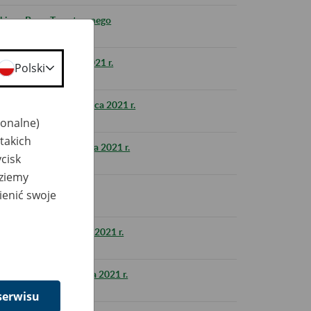
lskiego Bonu Turystycznego
S i zus.pl 10 lipca 2021 r.
Polski
US w nocy 9 na 10 lipca 2021 r.
jonalne)
takich
ZUS w nocy 30 czerwca 2021 r.
cisk
dziemy
ienić swoje
ik w dniu 25 czerwca 2021 r.
US i zus.pl 26 czerwca 2021 r.
serwisu