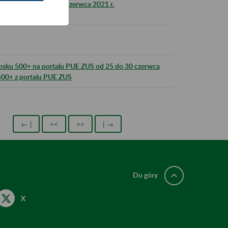
ZUS w nocy 25 na 26 czerwca 2021 r.
iosku 500+ na portalu PUE ZUS od 25 do 30 czerwca
500+ z portalu PUE ZUS
← |
<<
>>
| →
Do góry
X