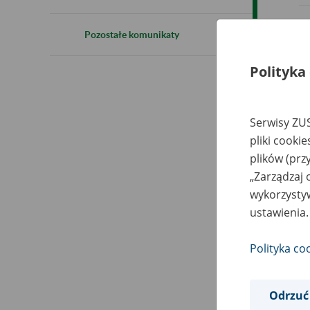
Pozostałe komunikaty
Polityka
Serwisy ZUS
pliki cooki
plików (prz
„Zarządzaj 
wykorzystyw
ustawienia.
Polityka co
Odrzuć