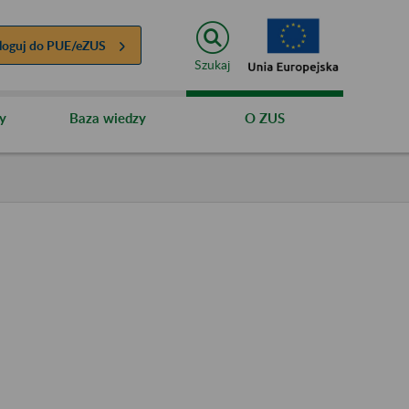
loguj do
PUE/eZUS
Szukaj
y
Baza wiedzy
O ZUS