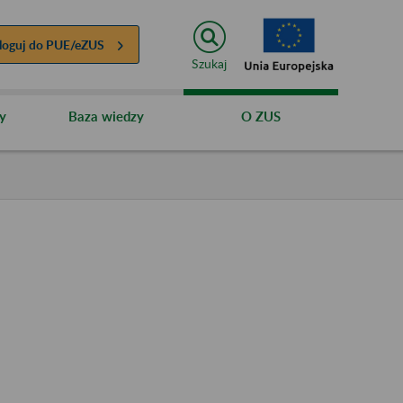
loguj do
PUE/eZUS
Szukaj
y
Baza wiedzy
O ZUS