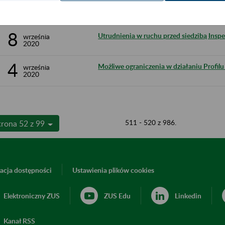
10
Ograniczenie w dostępie do portalu PUE 
września
2020
8
Utrudnienia w ruchu przed siedzibą Insp
września
2020
4
Możliwe ograniczenia w działaniu Profilu 
września
2020
511 - 520 z 986.
trona 52 z 99
acja dostępności
Ustawienia plików cookies
Elektroniczny ZUS
ZUS Edu
Linkedin
Kanał RSS