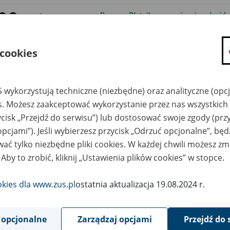
28
Program Płatnik - przywrócenie pełnej fu
września
2020
28
Ograniczenie w dostępie do portalu PUE 
września
 cookies
2020
25
Wdrożenie nowej metryki programu Płatn
września
2020
 wykorzystują techniczne (niezbędne) oraz analityczne (opc
es. Możesz zaakceptować wykorzystanie przez nas wszystkich 
21
Inspektorat w Kluczborku - utrudnienia 
września
ycisk „Przejdź do serwisu”) lub dostosować swoje zgody (przy
2020
opcjami”). Jeśli wybierzesz przycisk „Odrzuć opcjonalne”, bę
18
Przywrócenie obsługi klientów w II Inspe
września
ać tylko niezbędne pliki cookies. W każdej chwili możesz zm
2020
 Aby to zrobić, kliknij „Ustawienia plików cookies” w stopce.
11
Przywrócenie obsługi klientów w Inspek
września
2020
okies dla www.zus.pl
ostatnia aktualizacja 19.08.2024 r.
10
Możliwe opóźnienia w otrzymywaniu Ur
września
2020
wniosków 500+ i 300+
 opcjonalne
Zarządzaj opcjami
Przejdź do 