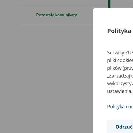
Pozostałe komunikaty
Polityka
Serwisy ZUS
pliki cooki
plików (prz
„Zarządzaj 
wykorzystyw
ustawienia.
Polityka co
Odrzuć