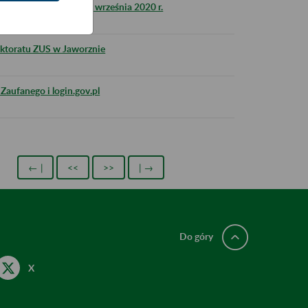
ZUS w nocy z 11 na 12 września 2020 r.
ektoratu ZUS w Jaworznie
Zaufanego i login.gov.pl
← |
<<
>>
| →
Do góry
X