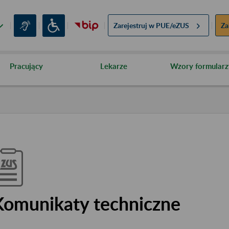
Zarejestruj w
PUE/eZUS
Za
Pracujący
Lekarze
Wzory formularz
Komunikaty techniczne