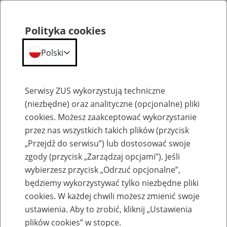
Polityka cookies
Polski
Menu
Szukaj
Serwisy ZUS wykorzystują techniczne
(niezbędne) oraz analityczne (opcjonalne) pliki
cookies. Możesz zaakceptować wykorzystanie
Emerytury
przez nas wszystkich takich plików (przycisk
„Przejdź do serwisu”) lub dostosować swoje
zgody (przycisk „Zarządzaj opcjami”). Jeśli
wybierzesz przycisk „Odrzuć opcjonalne”,
będziemy wykorzystywać tylko niezbędne pliki
Baza zlikwidowanych lub
cookies. W każdej chwili możesz zmienić swoje
przekształconych zakładów pracy
ustawienia. Aby to zrobić, kliknij „Ustawienia
plików cookies” w stopce.