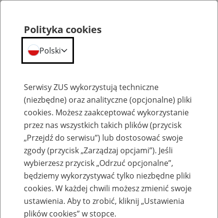
Polityka cookies
Polski
Menu
Szukaj
Serwisy ZUS wykorzystują techniczne
(niezbędne) oraz analityczne (opcjonalne) pliki
cookies. Możesz zaakceptować wykorzystanie
Emerytury
przez nas wszystkich takich plików (przycisk
„Przejdź do serwisu”) lub dostosować swoje
zgody (przycisk „Zarządzaj opcjami”). Jeśli
wybierzesz przycisk „Odrzuć opcjonalne”,
będziemy wykorzystywać tylko niezbędne pliki
Baza zlikwidowanych lub
cookies. W każdej chwili możesz zmienić swoje
przekształconych zakładów pracy
ustawienia. Aby to zrobić, kliknij „Ustawienia
plików cookies” w stopce.