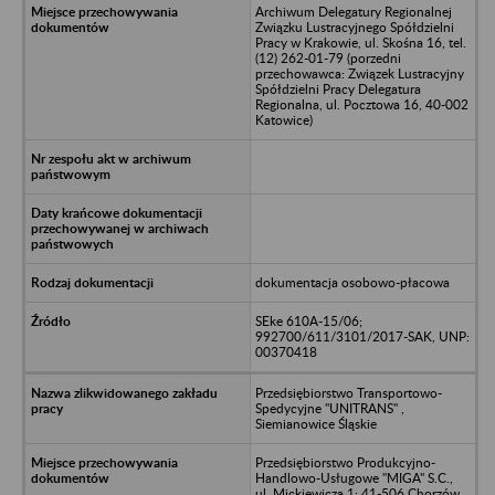
Archiwum Delegatury Regionalnej
Związku Lustracyjnego Spółdzielni
Pracy w Krakowie, ul. Skośna 16, tel.
(12) 262-01-79 (porzedni
przechowawca: Związek Lustracyjny
Spółdzielni Pracy Delegatura
Regionalna, ul. Pocztowa 16, 40-002
Katowice)
dokumentacja osobowo-płacowa
SEke 610A-15/06;
992700/611/3101/2017-SAK, UNP:
00370418
Przedsiębiorstwo Transportowo-
Spedycyjne "UNITRANS" ,
Siemianowice Śląskie
Przedsiębiorstwo Produkcyjno-
Handlowo-Usługowe "MIGA" S.C.,
ul. Mickiewicza 1; 41-506 Chorzów