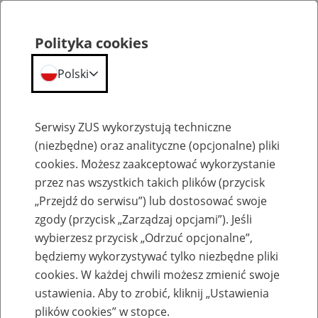
Polityka cookies
Polski
Menu
Szukaj
Serwisy ZUS wykorzystują techniczne
(niezbędne) oraz analityczne (opcjonalne) pliki
cookies. Możesz zaakceptować wykorzystanie
Emerytury
przez nas wszystkich takich plików (przycisk
„Przejdź do serwisu”) lub dostosować swoje
zgody (przycisk „Zarządzaj opcjami”). Jeśli
wybierzesz przycisk „Odrzuć opcjonalne”,
będziemy wykorzystywać tylko niezbędne pliki
Baza zlikwidowanych lub
cookies. W każdej chwili możesz zmienić swoje
przekształconych zakładów pracy
ustawienia. Aby to zrobić, kliknij „Ustawienia
plików cookies” w stopce.