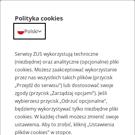
Polityka cookies
Polski
Menu
Szukaj
Serwisy ZUS wykorzystują techniczne
(niezbędne) oraz analityczne (opcjonalne) pliki
cookies. Możesz zaakceptować wykorzystanie
Emerytury
przez nas wszystkich takich plików (przycisk
„Przejdź do serwisu”) lub dostosować swoje
zgody (przycisk „Zarządzaj opcjami”). Jeśli
wybierzesz przycisk „Odrzuć opcjonalne”,
będziemy wykorzystywać tylko niezbędne pliki
Baza zlikwidowanych lub
cookies. W każdej chwili możesz zmienić swoje
przekształconych zakładów pracy
ustawienia. Aby to zrobić, kliknij „Ustawienia
plików cookies” w stopce.