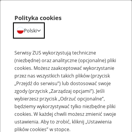
Polityka cookies
Polski
Menu
Szukaj
Serwisy ZUS wykorzystują techniczne
(niezbędne) oraz analityczne (opcjonalne) pliki
cookies. Możesz zaakceptować wykorzystanie
Emerytury
przez nas wszystkich takich plików (przycisk
„Przejdź do serwisu”) lub dostosować swoje
zgody (przycisk „Zarządzaj opcjami”). Jeśli
wybierzesz przycisk „Odrzuć opcjonalne”,
będziemy wykorzystywać tylko niezbędne pliki
Baza zlikwidowanych lub
cookies. W każdej chwili możesz zmienić swoje
przekształconych zakładów pracy
ustawienia. Aby to zrobić, kliknij „Ustawienia
plików cookies” w stopce.