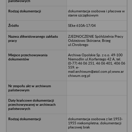
dokumentacja osobowa i płacowa w
stanie szczątkowym
SEke 610A-17/04
ZJEDNOCZENIE Spółdzielnia Pracy
Odzieżowo Skórzana; Brzeg
ul.Chrobrego
Archiwa Opolskie Sp. z o.o. 49-100
Niemodlin ul.Korfantego 42 A, tel.
(0-77) 46 06 251, 46 06 401, 406 06
559; e-
mail:archiwum@atol.com.pl;www.ar
chiwum.org.pl
dokumentacja osobowa z lat 1953-
1955 niekompletna; dokumentacji
płacowej brak