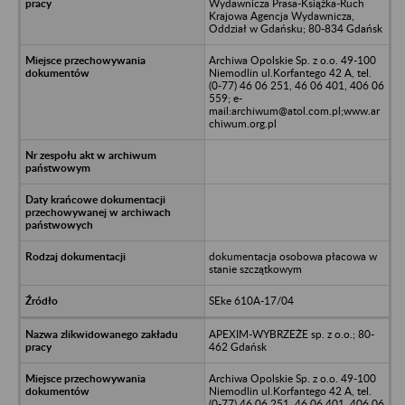
Wydawnicza Prasa-Książka-Ruch
Krajowa Agencja Wydawnicza,
Oddział w Gdańsku; 80-834 Gdańsk
Archiwa Opolskie Sp. z o.o. 49-100
Niemodlin ul.Korfantego 42 A, tel.
(0-77) 46 06 251, 46 06 401, 406 06
559; e-
mail:archiwum@atol.com.pl;www.ar
chiwum.org.pl
dokumentacja osobowa płacowa w
stanie szczątkowym
SEke 610A-17/04
APEXIM-WYBRZEŻE sp. z o.o.; 80-
462 Gdańsk
Archiwa Opolskie Sp. z o.o. 49-100
Niemodlin ul.Korfantego 42 A, tel.
(0-77) 46 06 251, 46 06 401, 406 06