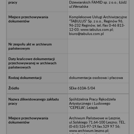
Dziewiarskich FAMID sp. z o.o.; Łódź
ul.Wersalska
Kompleksowe Usługi Archiwizacyjne
"TABULUS" Sp. z o.o., Reginów 96,
96-232 Reginów, tel./fax 0-46 813-
12-03; www.tabulus.com.pl;
biuro@tabulus.com.pl
dokumentacja osobowa i płacowa
SEke 610A-5/04
Spółdzielnia Pracy Rękodzieła
Artystycznego i Ludowego
"CEPELIA"; Leżajsk
Archiwum Państwowe w Lesznie,
ul.Solskiego 71,64-100 Leszno; TEL.
(0-65) 526-97-19,fax.529 97 56;
www.archiwum.leszno.pl;