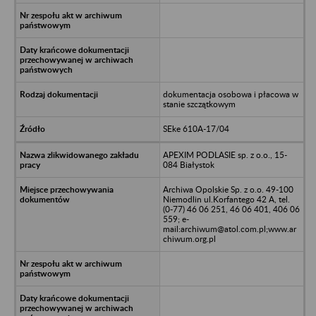
dokumentacja osobowa i płacowa w
stanie szczątkowym
SEke 610A-17/04
APEXIM PODLASIE sp. z o.o., 15-
084 Białystok
Archiwa Opolskie Sp. z o.o. 49-100
Niemodlin ul.Korfantego 42 A, tel.
(0-77) 46 06 251, 46 06 401, 406 06
559; e-
mail:archiwum@atol.com.pl;www.ar
chiwum.org.pl