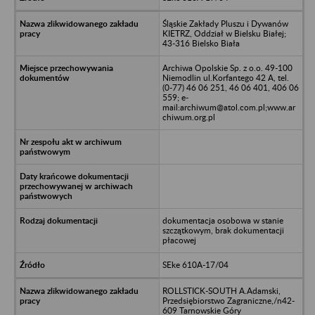
Śląskie Zakłady Pluszu i Dywanów
KIETRZ, Oddział w Bielsku Białej;
43-316 Bielsko Biała
Archiwa Opolskie Sp. z o.o. 49-100
Niemodlin ul.Korfantego 42 A, tel.
(0-77) 46 06 251, 46 06 401, 406 06
559; e-
mail:archiwum@atol.com.pl;www.ar
chiwum.org.pl
dokumentacja osobowa w stanie
szczątkowym, brak dokumentacji
płacowej
SEke 610A-17/04
ROLLSTICK-SOUTH A.Adamski,
Przedsiębiorstwo Zagraniczne,/n42-
609 Tarnowskie Góry