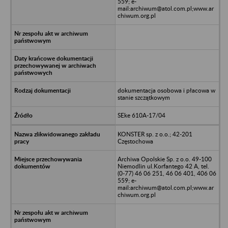
559; e-
mail:archiwum@atol.com.pl;www.ar
chiwum.org.pl
dokumentacja osobowa i płacowa w
stanie szczątkowym
SEke 610A-17/04
KONSTER sp. z o.o.; 42-201
Częstochowa
Archiwa Opolskie Sp. z o.o. 49-100
Niemodlin ul.Korfantego 42 A, tel.
(0-77) 46 06 251, 46 06 401, 406 06
559; e-
mail:archiwum@atol.com.pl;www.ar
chiwum.org.pl