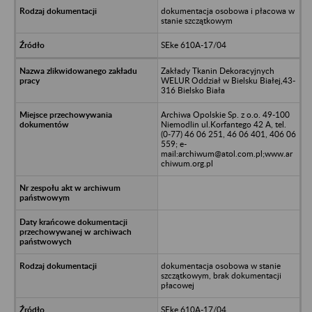
dokumentacja osobowa i płacowa w
stanie szczątkowym
SEke 610A-17/04
Zakłady Tkanin Dekoracyjnych
WELUR Oddział w Bielsku Białej,43-
316 Bielsko Biała
Archiwa Opolskie Sp. z o.o. 49-100
Niemodlin ul.Korfantego 42 A, tel.
(0-77) 46 06 251, 46 06 401, 406 06
559; e-
mail:archiwum@atol.com.pl;www.ar
chiwum.org.pl
dokumentacja osobowa w stanie
szczątkowym, brak dokumentacji
płacowej
SEke 610A-17/04