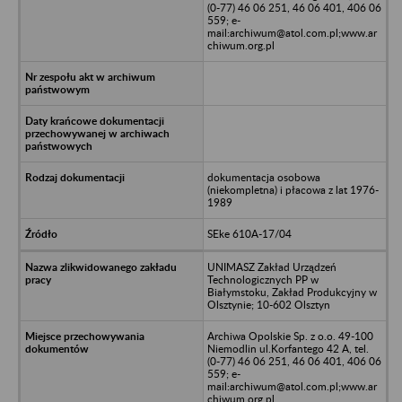
(0-77) 46 06 251, 46 06 401, 406 06
559; e-
mail:archiwum@atol.com.pl;www.ar
chiwum.org.pl
dokumentacja osobowa
(niekompletna) i płacowa z lat 1976-
1989
SEke 610A-17/04
UNIMASZ Zakład Urządzeń
Technologicznych PP w
Białymstoku, Zakład Produkcyjny w
Olsztynie; 10-602 Olsztyn
Archiwa Opolskie Sp. z o.o. 49-100
Niemodlin ul.Korfantego 42 A, tel.
(0-77) 46 06 251, 46 06 401, 406 06
559; e-
mail:archiwum@atol.com.pl;www.ar
chiwum.org.pl