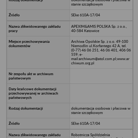
stanie szczątkowym
SEke 610A-17/04
APEXIM&AMIS POLSKA Sp. z o.o.,
40-584 Katowice
Archiwa Opolskie Sp. z o.o. 49-100
Niemodlin ul.Korfantego 42 A, tel.
(0-77) 46 06 251, 46 06 401, 406 06
559; e-
mail:archiwum@atol.com.pl;www.ar
chiwum.org.pl
dokumentacja osobowa i płacowa w
stanie szczątkowym
SEke 610A-17/04
Robotnicza Spółdzielnia