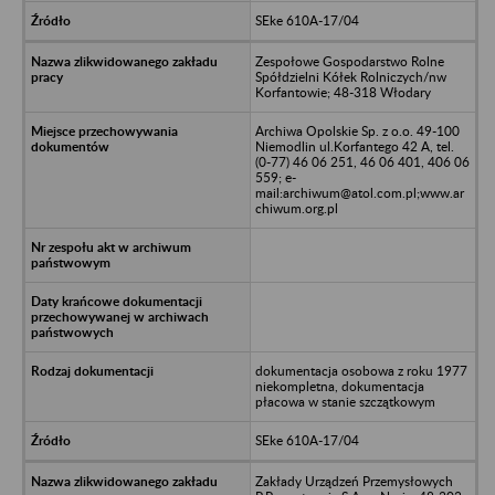
SEke 610A-17/04
Zespołowe Gospodarstwo Rolne
Spółdzielni Kółek Rolniczych/nw
Korfantowie; 48-318 Włodary
Archiwa Opolskie Sp. z o.o. 49-100
Niemodlin ul.Korfantego 42 A, tel.
(0-77) 46 06 251, 46 06 401, 406 06
559; e-
mail:archiwum@atol.com.pl;www.ar
chiwum.org.pl
dokumentacja osobowa z roku 1977
niekompletna, dokumentacja
płacowa w stanie szczątkowym
SEke 610A-17/04
Zakłady Urządzeń Przemysłowych