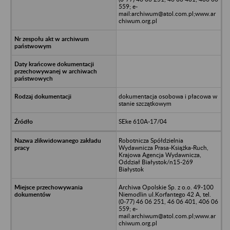
559; e-
mail:archiwum@atol.com.pl;www.ar
chiwum.org.pl
dokumentacja osobowa i płacowa w
stanie szczątkowym
SEke 610A-17/04
Robotnicza Spółdzielnia
Wydawnicza Prasa-Książka-Ruch,
Krajowa Agencja Wydawnicza,
Oddział Białystok/n15-269
Białystok
Archiwa Opolskie Sp. z o.o. 49-100
Niemodlin ul.Korfantego 42 A, tel.
(0-77) 46 06 251, 46 06 401, 406 06
559; e-
mail:archiwum@atol.com.pl;www.ar
chiwum.org.pl