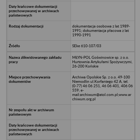
dokumentacja osobowa z lat 1989-
1991; dokumentacja płacowa z lat
1990-1991
SEke 610-107/03
MŁYN-POL Goświnowice sp. z o.o.
Hurtownia Artykułami Spożywczymi,
26-200 Końskie
Archiwa Opolskie Sp. z o.o. 49-100
Niemodlin ul.Korfantego 42 A, tel.
(0-77) 46 06 251, 46 06 401, 406 06
559; e-
mail:archiwum@atol.com.pl;www.ar
chiwum.org.pl