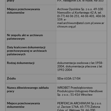
P.P., następnie S.A. w Nysie, 48-303
Archiwa Opolskie Sp. z o.o. 49-100
Niemodlin ul.Korfantego 42 A, tel.
(0-77) 46 06 251, 46 06 401, 406 06
559; e-
mail:archiwum@atol.com.pl;www.ar
chiwum.org.pl
dokumentacja osobowa z lat 1958-
2004, dokumentacja płacowa z lat
1992-2004
SEke 610A-17/04
WROBET Przedsiębiorstwo
Produkcyjno-Usługowo-Handlowe
Sp. z o.o.; 51-416 Wrocław
PERFEKCJA ARCHIWUM Sp.z o.o.
ul. Zacisze 176A, 65-775 Zielona
Góra; ul. Wałowa 26, 66-200