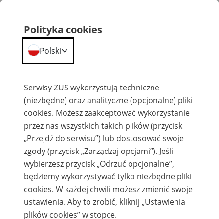
Polityka cookies
Polski
Menu
Szukaj
Serwisy ZUS wykorzystują techniczne
(niezbędne) oraz analityczne (opcjonalne) pliki
cookies. Możesz zaakceptować wykorzystanie
Emerytury
przez nas wszystkich takich plików (przycisk
„Przejdź do serwisu”) lub dostosować swoje
zgody (przycisk „Zarządzaj opcjami”). Jeśli
wybierzesz przycisk „Odrzuć opcjonalne”,
będziemy wykorzystywać tylko niezbędne pliki
Baza zlikwidowanych lub
cookies. W każdej chwili możesz zmienić swoje
przekształconych zakładów pracy
ustawienia. Aby to zrobić, kliknij „Ustawienia
plików cookies” w stopce.