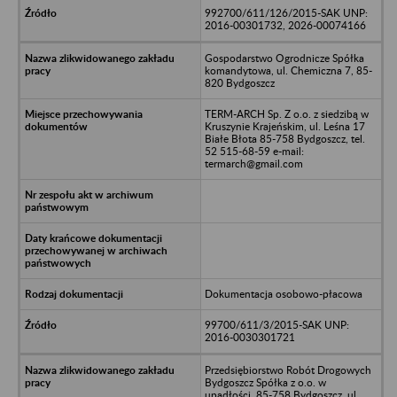
992700/611/126/2015-SAK UNP:
2016-00301732, 2026-00074166
Gospodarstwo Ogrodnicze Spółka
komandytowa, ul. Chemiczna 7, 85-
820 Bydgoszcz
TERM-ARCH Sp. Z o.o. z siedzibą w
Kruszynie Krajeńskim, ul. Leśna 17
Białe Błota 85-758 Bydgoszcz, tel.
52 515-68-59 e-mail:
termarch@gmail.com
Dokumentacja osobowo-płacowa
99700/611/3/2015-SAK UNP:
2016-0030301721
Przedsiębiorstwo Robót Drogowych
Bydgoszcz Spółka z o.o. w
upadłości, 85-758 Bydgoszcz, ul.