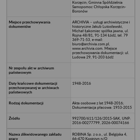
Korzęcin; Gminna Spółdzielnia
Samopomoc Chłopska Korzęcin-
Boronów
ARCHIVIA – usługi archiwistyczne i
historyczne Jakub Lutosławski,
Michał Łakomiec spółka jawna, ul.
Rojna 48/81, 91-134 Łódź, tel. 79
369-71-53, e-mail:
biuro@archivia.com.pl,
www.archivia.com. Miejsce
przechowywania dokumentacji: ul.
Ludowa 29, 91-203 Łódź
1948-2016
Akta osobowe z lat 1948-2016;
Dokumentacja płacowa: 1953-2015
992700/611/126/2015-SAK, UNP:
2016-00277799, 2026-00074166
ROBINA Sp. z o.o., ul. Belgijska 4,
66-470 Kostrzyn n/O