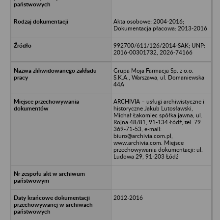
Akta osobowe; 2004-2016;
Dokumentacja płacowa: 2013-2016
992700/611/126/2014-SAK; UNP:
2016-00301732, 2026-74166
Grupa Moja Farmacja Sp. z o.o.
S.K.A., Warszawa, ul. Domaniewska
44A
ARCHIVIA – usługi archiwistyczne i
historyczne Jakub Lutosławski,
Michał Łakomiec spółka jawna, ul.
Rojna 48/81, 91-134 Łódź, tel. 79
369-71-53, e-mail:
biuro@archivia.com.pl,
www.archivia.com. Miejsce
przechowywania dokumentacji: ul.
Ludowa 29, 91-203 Łódź
2012-2016