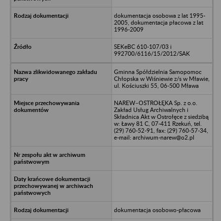
dokumentacja osobowa z lat 1995-
2005, dokumentacja płacowa z lat
1996-2009
SEKeBC 610-107/03 i
992700/6116/15/2012/SAK
Gminna Spółdzielnia Samopomoc
Chłopska w Wiśniewie z/s w Mławie,
ul. Kościuszki 55, 06-500 Mława
NAREW–OSTROŁĘKA Sp. z o.o.
Zakład Usług Archiwalnych i
Składnica Akt w Ostrołęce z siedzibą
w: Ławy 81 C, 07-411 Rzekuń, tel.
(29) 760-52-91, fax: (29) 760-57-34,
e-mail: archiwum-narew@o2.pl
dokumentacja osobowo-płacowa