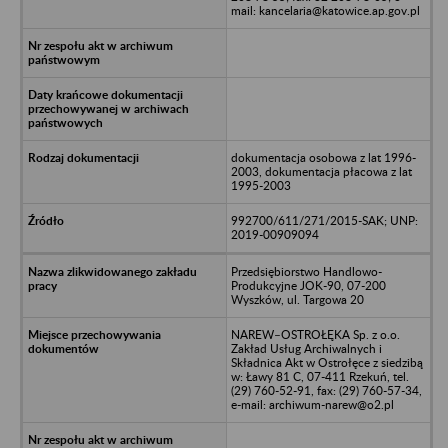
mail: kancelaria@katowice.ap.gov.pl
dokumentacja osobowa z lat 1996-
2003, dokumentacja płacowa z lat
1995-2003
992700/611/271/2015-SAK; UNP:
2019-00909094
Przedsiębiorstwo Handlowo-
Produkcyjne JOK-90, 07-200
Wyszków, ul. Targowa 20
NAREW–OSTROŁĘKA Sp. z o.o.
Zakład Usług Archiwalnych i
Składnica Akt w Ostrołęce z siedzibą
w: Ławy 81 C, 07-411 Rzekuń, tel.
(29) 760-52-91, fax: (29) 760-57-34,
e-mail: archiwum-narew@o2.pl