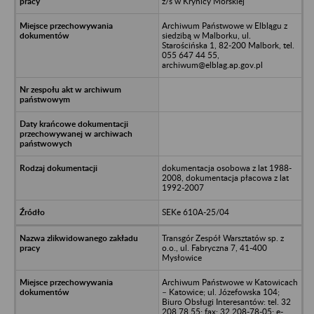
z/s w Krynicy Morskiej
Archiwum Państwowe w Elblągu z
siedzibą w Malborku, ul.
Starościńska 1, 82-200 Malbork, tel.
055 647 44 55,
archiwum@elblag.ap.gov.pl
dokumentacja osobowa z lat 1988-
2008, dokumentacja płacowa z lat
1992-2007
SEKe 610A-25/04
Transgór Zespół Warsztatów sp. z
o.o., ul. Fabryczna 7, 41-400
Mysłowice
Archiwum Państwowe w Katowicach
– Katowice; ul. Józefowska 104;
Biuro Obsługi Interesantów: tel. 32
208 78 55; fax: 32 208-78-05; e-