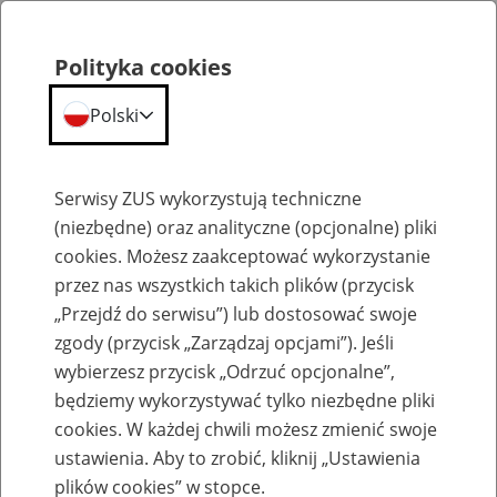
Polityka cookies
Polski
Menu
Szukaj
Serwisy ZUS wykorzystują techniczne
(niezbędne) oraz analityczne (opcjonalne) pliki
cookies. Możesz zaakceptować wykorzystanie
Emerytury
przez nas wszystkich takich plików (przycisk
„Przejdź do serwisu”) lub dostosować swoje
zgody (przycisk „Zarządzaj opcjami”). Jeśli
wybierzesz przycisk „Odrzuć opcjonalne”,
będziemy wykorzystywać tylko niezbędne pliki
Baza zlikwidowanych lub
cookies. W każdej chwili możesz zmienić swoje
przekształconych zakładów pracy
ustawienia. Aby to zrobić, kliknij „Ustawienia
plików cookies” w stopce.