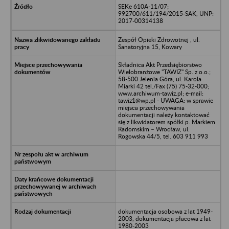
SEKe 610A-11/07;
992700/611/194/2015-SAK, UNP:
2017-00314138
Zespół Opieki Zdrowotnej , ul.
Sanatoryjna 15, Kowary
Składnica Akt Przedsiębiorstwo
Wielobranżowe "TAWIZ" Sp. z o.o.;
58-500 Jelenia Góra, ul. Karola
Miarki 42 tel./Fax (75) 75-32-000;
www.archiwum-tawiz.pl; e-mail:
tawiz1@wp.pl - UWAGA: w sprawie
miejsca przechowywania
dokumentacji należy kontaktować
się z likwidatorem spółki p. Markiem
Radomskim – Wrocław, ul.
Rogowska 44/5, tel. 603 911 993
dokumentacja osobowa z lat 1949-
2003, dokumentacja płacowa z lat
1980-2003