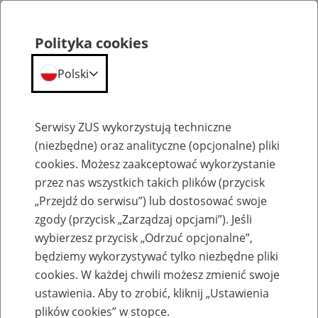
Polityka cookies
Polski
Menu
Szukaj
Serwisy ZUS wykorzystują techniczne
(niezbędne) oraz analityczne (opcjonalne) pliki
cookies. Możesz zaakceptować wykorzystanie
Opis spraw
przez nas wszystkich takich plików (przycisk
„Przejdź do serwisu”) lub dostosować swoje
zgody (przycisk „Zarządzaj opcjami”). Jeśli
wybierzesz przycisk „Odrzuć opcjonalne”,
będziemy wykorzystywać tylko niezbędne pliki
cookies. W każdej chwili możesz zmienić swoje
Jak dokonać zgłoszenia o pracy w
ustawienia. Aby to zrobić, kliknij „Ustawienia
szczególnych warunkach lub o
plików cookies” w stopce.