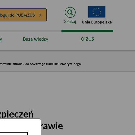
loguj do
PUE/eZUS
Szukaj
y
Baza wiedzy
O ZUS
 terminie składek do otwartego funduszu emerytalnego
zpieczeń
15 r. w sprawie