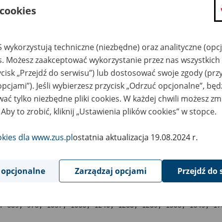
ysokości odsetek należnych z ty
 cookies
ieprzekazania w terminie skład
unduszu emerytalnego
 wykorzystują techniczne (niezbędne) oraz analityczne (opc
es. Możesz zaakceptować wykorzystanie przez nas wszystkich 
8
ycisk „Przejdź do serwisu”) lub dostosować swoje zgody (przy
grudnia
2015
opcjami”). Jeśli wybierzesz przycisk „Odrzuć opcjonalne”, bę
ać tylko niezbędne pliki cookies. W każdej chwili możesz zm
 Aby to zrobić, kliknij „Ustawienia plików cookies” w stopce.
podstawie art. 47 ust. 10j ustawy z dnia 13 października 
zpieczeń społecznych (Dz. U. z 2015 r. poz. 121 z późn. 
okies dla www.zus.pl
ostatnia aktualizacja 19.08.2024 r.
esie od dnia 1 stycznia 2016 r. do dnia 31 marca 2016 r
ytułu nieprzekazania w terminie składek do otwartego 
nosi
4,51%.
 opcjonalne
Zarządzaj opcjami
Przejdź do 
Zmiany tekstu jednolitego wymienionej ustawy zostały ogło
. 689, 978, 1037, 1066, 1240, 1268, 1269, 1506, 1649, 17