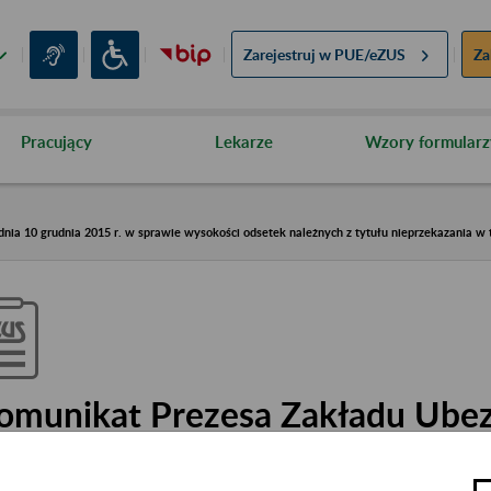
Zarejestruj w
PUE/eZUS
Za
Pracujący
Lekarze
Wzory formularz
nia 10 grudnia 2015 r. w sprawie wysokości odsetek należnych z tytułu nieprzekazania w
omunikat Prezesa Zakładu Ube
połecznych z dnia 10 grudnia 20