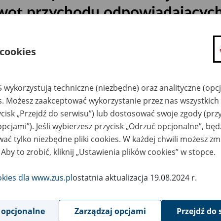
wot przychodu odpowiadającyc
rzeciętnego miesięcznego wyna
głoszonego za I kwartał 2015 r.
 cookies
rzy zmniejszaniu albo zawieszan
ent
 wykorzystują techniczne (niezbędne) oraz analityczne (opc
es. Możesz zaakceptować wykorzystanie przez nas wszystkich 
ycisk „Przejdź do serwisu”) lub dostosować swoje zgody (przy
8
maja
opcjami”). Jeśli wybierzesz przycisk „Odrzuć opcjonalne”, bę
2015
ać tylko niezbędne pliki cookies. W każdej chwili możesz zm
 Aby to zrobić, kliknij „Ustawienia plików cookies” w stopce.
podstawie art. 104 ust. 10 pkt 1 ustawy z dnia 17 grudni
okies dla www.zus.pl
ostatnia aktualizacja 19.08.2024 r.
tach z Funduszu Ubezpieczeń Społecznych (Dz. U. z 2013 r
asza się, iż od dnia 1 czerwca 2015 r. kwota przychodu 
70% przeciętnego miesięcznego wynagrodzenia ogłoszone
 opcjonalne
Zarządzaj opcjami
Przejdź do 
osi 2 838,50 zł;