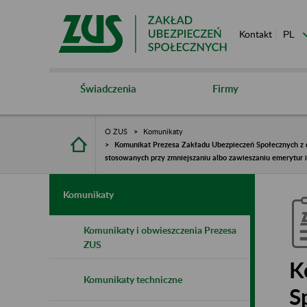
Kontakt
Świadczenia
Firmy
O ZUS
Komunikaty
Komunikat Prezesa Zakładu Ubezpieczeń Społecznych z d
stosowanych przy zmniejszaniu albo zawieszaniu emerytur i
Komunikaty
Komunikaty i obwieszczenia Prezesa
ZUS
K
Komunikaty techniczne
S