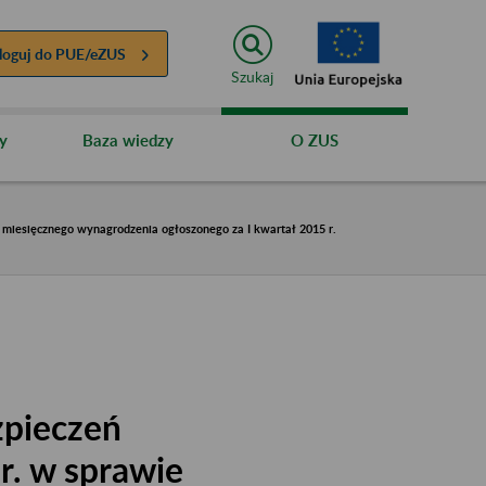
loguj do
PUE/eZUS
Szukaj
y
Baza wiedzy
O ZUS
miesięcznego wynagrodzenia ogłoszonego za I kwartał 2015 r.
zpieczeń
r. w sprawie