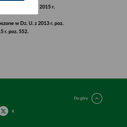
ego za I kwartał 2015 r.
zone w Dz. U. z 2013 r. poz.
5 r. poz. 552.
Do góry
X